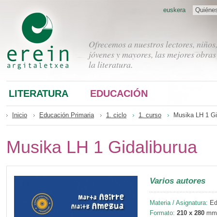
euskera
Quiéne
Ofrecemos a nuestros lectores, niños
jóvenes y mayores, las mejores obras
la literatura.
LITERATURA
EDUCACIÓN
Inicio
Educación Primaria
1. ciclo
1. curso
Musika LH 1 Gi
Musika LH 1 Gidaliburua
Varios autores
Materia / Asignatura:
Edu
Formato:
210 x 280
mm