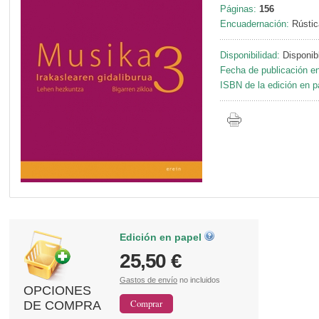
Páginas:
156
Encuadernación:
Rústic
Disponibilidad:
Disponib
Fecha de publicación en
ISBN de la edición en p
Edición en papel
25,50 €
Gastos de envío
no incluidos
OPCIONES
DE COMPRA