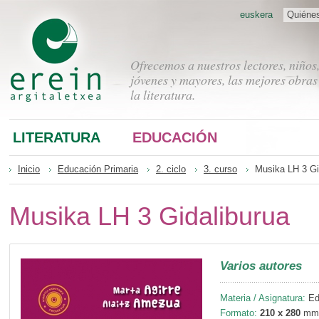
euskera
Quiéne
Ofrecemos a nuestros lectores, niños
jóvenes y mayores, las mejores obras
la literatura.
LITERATURA
EDUCACIÓN
Inicio
Educación Primaria
2. ciclo
3. curso
Musika LH 3 Gi
Musika LH 3 Gidaliburua
Varios autores
Materia / Asignatura:
Edu
Formato:
210 x 280
mm