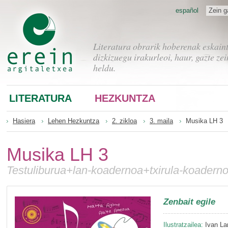
español
Zein g
Literatura obrarik hoberenak eskain
dizkizuegu irakurleoi, haur, gazte zei
heldu.
LITERATURA
HEZKUNTZA
Hasiera
Lehen Hezkuntza
2. zikloa
3. maila
Musika LH 3
Musika LH 3
Testuliburua+lan-koadernoa+txirula-koader
Zenbait egile
Ilustratzailea:
Ivan La