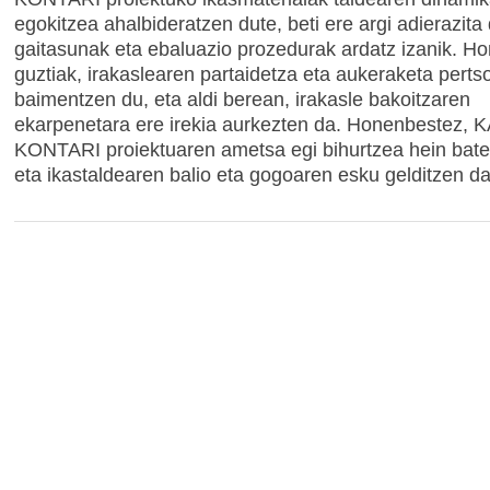
egokitzea ahalbideratzen dute, beti ere argi adierazit
gaitasunak eta ebaluazio prozedurak ardatz izanik. H
guztiak, irakaslearen partaidetza eta aukeraketa perts
baimentzen du, eta aldi berean, irakasle bakoitzaren
ekarpenetara ere irekia aurkezten da. Honenbestez,
KONTARI proiektuaren ametsa egi bihurtzea hein bate
eta ikastaldearen balio eta gogoaren esku gelditzen da