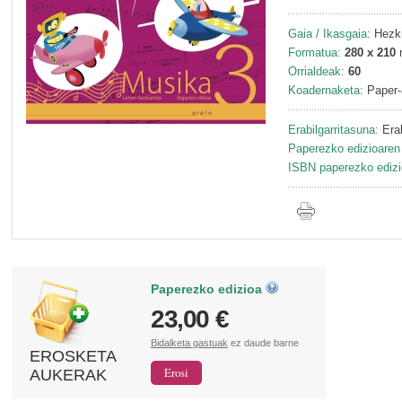
Gaia / Ikasgaia:
Hezku
Formatua:
280 x 210
Orrialdeak:
60
Koadernaketa:
Paper-
Erabilgarritasuna:
Erab
Paperezko edizioaren 
ISBN paperezko edizi
Paperezko edizioa
23,00 €
Bidalketa gastuak
ez daude barne
EROSKETA
AUKERAK