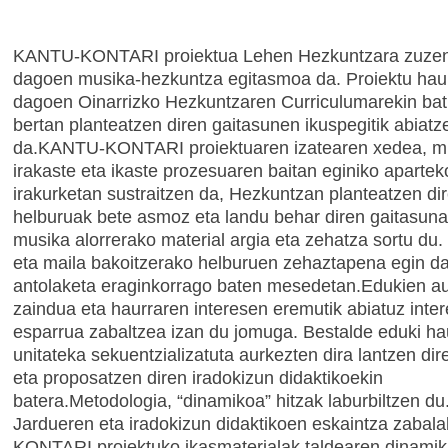
KANTU-KONTARI proiektua Lehen Hezkuntzara zuze
dagoen musika-hezkuntza egitasmoa da. Proiektu hau
dagoen Oinarrizko Hezkuntzaren Curriculumarekin bat 
bertan planteatzen diren gaitasunen ikuspegitik abiatz
da.KANTU-KONTARI proiektuaren izatearen xedea, m
irakaste eta ikaste prozesuaren baitan eginiko apartek
irakurketan sustraitzen da, Hezkuntzan planteatzen di
helburuak bete asmoz eta landu behar diren gaitasuna
musika alorrerako material argia eta zehatza sortu du.
eta maila bakoitzerako helburuen zehaztapena egin d
antolaketa eraginkorrago baten mesedetan.Edukien a
zaindua eta haurraren interesen eremutik abiatuz inter
esparrua zabaltzea izan du jomuga. Bestalde eduki h
unitateka sekuentzializatuta aurkezten dira lantzen dir
eta proposatzen diren iradokizun didaktikoekin
batera.Metodologia, “dinamikoa” hitzak laburbiltzen du
Jardueren eta iradokizun didaktikoen eskaintza zaba
KONTARI proiektuko ikasmaterialak taldearen dinamik