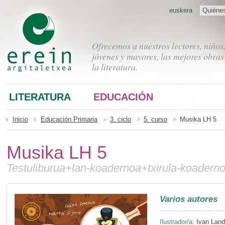
euskera
Quiéne
Ofrecemos a nuestros lectores, niños
jóvenes y mayores, las mejores obras
la literatura.
LITERATURA
EDUCACIÓN
Inicio
Educación Primaria
3. ciclo
5. curso
Musika LH 5
Musika LH 5
Testuliburua+lan-koadernoa+txirula-koader
Varios autores
Ilustrador/a:
Ivan Lan