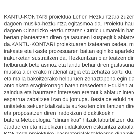
KANTU-KONTARI proiektua Lehen Hezkuntzara zuze
dagoen musika-hezkuntza egitasmoa da. Proiektu hau
dagoen Oinarrizko Hezkuntzaren Curriculumarekin bat 
bertan planteatzen diren gaitasunen ikuspegitik abiatz
da.KANTU-KONTARI proiektuaren izatearen xedea, m
irakaste eta ikaste prozesuaren baitan eginiko apartek
irakurketan sustraitzen da, Hezkuntzan planteatzen di
helburuak bete asmoz eta landu behar diren gaitasuna
musika alorrerako material argia eta zehatza sortu du.
eta maila bakoitzerako helburuen zehaztapena egin d
antolaketa eraginkorrago baten mesedetan.Edukien a
zaindua eta haurraren interesen eremutik abiatuz inter
esparrua zabaltzea izan du jomuga. Bestalde eduki h
unitateka sekuentzializatuta aurkezten dira lantzen dir
eta proposatzen diren iradokizun didaktikoekin
batera.Metodologia, “dinamikoa” hitzak laburbiltzen du
Jardueren eta iradokizun didaktikoen eskaintza zaba
KONTARI proiektuko ikasmaterialak taldearen dinamik