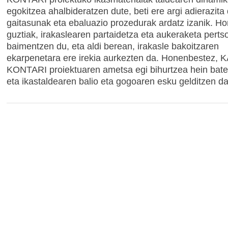
egokitzea ahalbideratzen dute, beti ere argi adierazit
gaitasunak eta ebaluazio prozedurak ardatz izanik. H
guztiak, irakaslearen partaidetza eta aukeraketa perts
baimentzen du, eta aldi berean, irakasle bakoitzaren
ekarpenetara ere irekia aurkezten da. Honenbestez,
KONTARI proiektuaren ametsa egi bihurtzea hein bate
eta ikastaldearen balio eta gogoaren esku gelditzen da