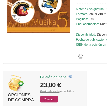
Materia / Asignatura:
E
Formato:
280 x 210
m
Páginas:
140
Encuadernación:
Rúst
Disponibilidad:
Disponi
Fecha de publicación 
ISBN de la edición en 
Edición en papel
23,00 €
Gastos de envío
no incluidos
OPCIONES
DE COMPRA