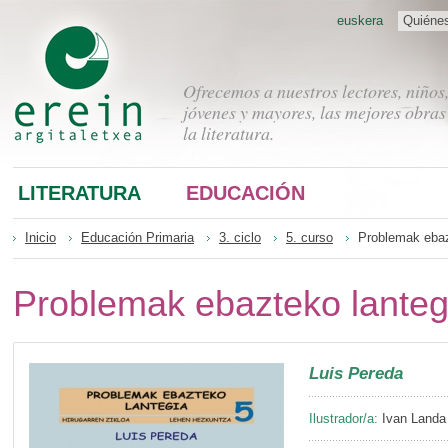
euskera
Quiéne
Ofrecemos a nuestros lectores, niños
jóvenes y mayores, las mejores obras
la literatura.
LITERATURA
EDUCACIÓN
Inicio
Educación Primaria
3. ciclo
5. curso
Problemak ebaz
Problemak ebazteko lanteg
Luis Pereda
Ilustrador/a:
Ivan Landa