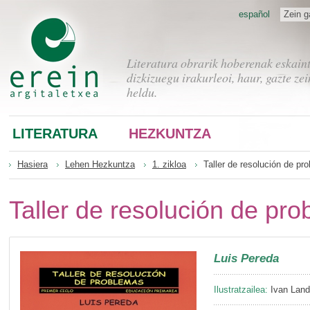
español
Zein g
Literatura obrarik hoberenak eskain
dizkizuegu irakurleoi, haur, gazte zei
heldu.
LITERATURA
HEZKUNTZA
Hasiera
Lehen Hezkuntza
1. zikloa
Taller de resolución de pr
Taller de resolución de pr
Luis Pereda
Ilustratzailea:
Ivan Lan