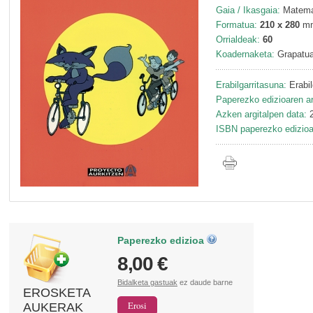
Gaia / Ikasgaia:
Matema
Formatua:
210 x 280
m
Orrialdeak:
60
Koadernaketa:
Grapatu
Erabilgarritasuna:
Erabil
Paperezko edizioaren ar
Azken argitalpen data:
2
ISBN paperezko edizioa
Paperezko edizioa
8,00 €
Bidalketa gastuak
ez daude barne
EROSKETA
AUKERAK