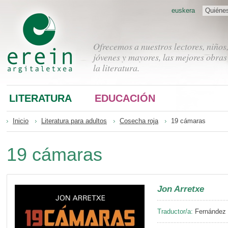
euskera
Quiéne
Ofrecemos a nuestros lectores, niños
jóvenes y mayores, las mejores obras
la literatura.
LITERATURA
EDUCACIÓN
Inicio
Literatura para adultos
Cosecha roja
19 cámaras
19 cámaras
Jon Arretxe
Traductor/a:
Fernández B