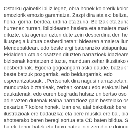
Ostarku gainetik ibiliz legez, obra honek kolorerik kolo
emoziorik emozio garamatza. Zazpi dira atalak: beltza,
horia, gorria, berdea, urdina eta zuria. Beltzak eta zuri
hurrenez hurren, ibilbidearen hasiera eta amaiera mar
dituzte, eta agerian uzten dute zein desberdina den he
ikuspegia kultura desberdinetan: bidearen amaiera ilu
Mendebaldean, edo beste argi bateranzko abiapuntua
Ekialdean.Atalak osatzen dituzten narrazioek idazlear
bizipenak kontatzen dituzte, munduan zehar ikusitako e
desberdinak. Egoera gogoangarri asko daude, batzuk t
beste batzuk pozgarriak, edo beldurgarriak, edo
esperantzatsuak…Pertsonak dira nagusi narrazioetan
mundutako biztanleak, zerbait kontatu edo erakutsi be
daukatenak, edo euren begirada hutsaz unibertso oso 
adierazten dutenak.Baina narrazioez gain bestelako o
dakartza 7 kolore honek. Izan ere, atal bakoitzak bere 
ilustrazioak ere badauzka; eta bere musika ere bai, pi
ahotserako beren beregi sortua eta CD baten bildua. 
batek, tenor batek eta baxu batek ipintzen diote doinu