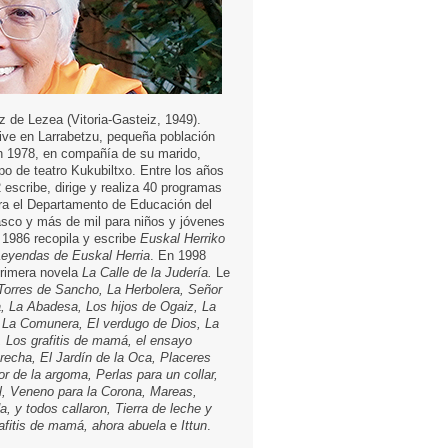
z de Lezea (Vitoria-Gasteiz, 1949).
Vive en Larrabetzu, pequeña población
n 1978, en compañía de su marido,
po de teatro Kukubiltxo. Entre los años
 escribe, dirige y realiza 40 programas
ra el Departamento de Educación del
sco y más de mil para niños y jóvenes
1986 recopila y escribe
Euskal Herriko
Leyendas de Euskal Herria
. En 1998
primera novela
La Calle de la Judería.
Le
Torres de Sancho, La Herbolera, Señor
a, La Abadesa, Los hijos de Ogaiz, La
 La Comunera, El verdugo de Dios, La
, Los grafitis de mamá, el ensayo
brecha, El Jardín de la Oca, Placeres
lor de la argoma, Perlas para un collar,
l, Veneno para la Corona, Mareas,
a, y todos callaron, Tierra de leche y
rafitis de mamá, ahora abuela
e
Ittun
.