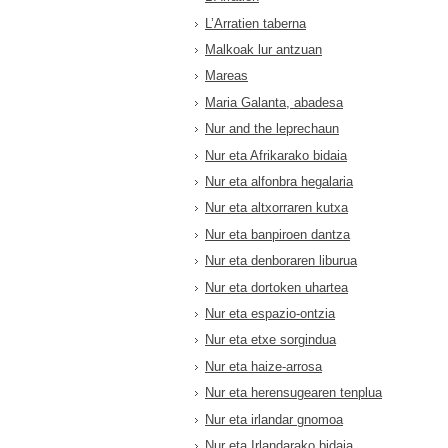
L’Arratien taberna
Malkoak lur antzuan
Mareas
Maria Galanta, abadesa
Nur and the leprechaun
Nur eta Afrikarako bidaia
Nur eta alfonbra hegalaria
Nur eta altxorraren kutxa
Nur eta banpiroen dantza
Nur eta denboraren liburua
Nur eta dortoken uhartea
Nur eta espazio-ontzia
Nur eta etxe sorgindua
Nur eta haize-arrosa
Nur eta herensugearen tenplua
Nur eta irlandar gnomoa
Nur eta Irlandarako bidaia