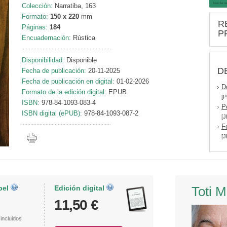
Colección:
Narratiba, 163
Formato:
150 x 220
mm
R
Páginas:
184
P
Encuadernación:
Rústica
Disponibilidad:
Disponible
D
Fecha de publicación:
20-11-2025
Fecha de publicación en digital:
01-02-2026
D
Formato de la edición digital:
EPUB
[P
ISBN:
978-84-1093-083-4
P
ISBN digital (ePUB):
978-84-1093-087-2
[J
F
[J
pel
Edición digital
Toti 
11,50 €
incluidos