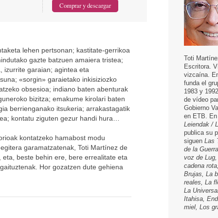
aketa lehen pertsonan; kastitate-gerrikoa
Toti Martíne
indutako gazte batzuen amaiera tristea;
Escritora. 
izurrite garaian; agintea eta
vizcaína. E
suna; «sorgin» garaietako inkisiziozko
funda el gru
ratzeko obsesioa; indiano baten abenturak
1983 y 1992
uneroko bizitza; emakume kirolari baten
de vídeo pa
Gobierno Va
gia berrienganako itsukeria; arrakastagatik
en ETB. En 
a; kontatu ziguten gezur handi hura…
Leiendak / 
publica su 
storioak kontatzeko hamabost modu
siguen
Las 
e egitera garamatzatenak, Toti Martínez de
de la Guerr
 eta, beste behin ere, bere errealitate eta
voz de Lug,
cadena rota
gaituztenak. Hor gozatzen dute gehiena
Brujas, La 
reales, La f
La Universa
Itahisa, End
miel, Los g