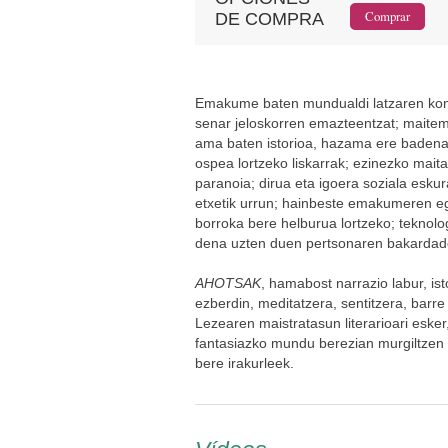
DE COMPRA
Emakume baten mundualdi latzaren kont
senar jeloskorren emazteentzat; maitem
ama baten istorioa, hazama ere badena, 
ospea lortzeko liskarrak; ezinezko maita
paranoia; dirua eta igoera soziala esku
etxetik urrun; hainbeste emakumeren eg
borroka bere helburua lortzeko; teknolo
dena uzten duen pertsonaren bakardade
AHOTSAK
, hamabost narrazio labur, i
ezberdin, meditatzera, sentitzera, barr
Lezearen maistratasun literarioari esker,
fantasiazko mundu berezian murgiltzen 
bere irakurleek.