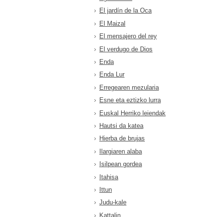
El jardín de la Oca
El Maizal
El mensajero del rey
El verdugo de Dios
Enda
Enda Lur
Erregearen mezularia
Esne eta eztizko lurra
Euskal Herriko leiendak
Hautsi da katea
Hierba de brujas
Ilargiaren alaba
Isilpean gordea
Itahisa
Ittun
Judu-kale
Kattalin