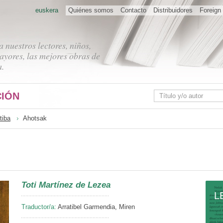
euskera
Quiénes somos
Contacto
Distribuidores
Foreign 
 nuestros lectores, niños,
ayores, las mejores obras de
a.
IÓN
tiba
Ahotsak
Toti Martínez de Lezea
L
Traductor/a:
Arratibel Garmendia, Miren