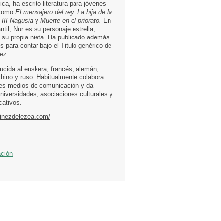
fica, ha escrito literatura para jóvenes
 como
El mensajero del rey, La hija de la
 III Nagusia
y
Muerte en el priorato.
En
antil, Nur es su personaje estrella,
n su propia nieta. Ha publicado además
 para contar bajo el Titulo genérico de
vez
…
ducida al euskera, francés, alemán,
chino y ruso. Habitualmente colabora
tes medios de comunicación y da
universidades, asociaciones culturales y
cativos.
tinezdelezea.com/
ación