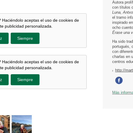
Autora prolí
con títulos
Luna, Antxo
el tramo inf
 Haciéndolo aceptas el uso de cookies de
inspirado e
te publicidad personalizada.
ocho cuentos
Érase una 
z
Siempre
Ha sido tra
portugués, 
con diferen
charlas en 
 Haciéndolo aceptas el uso de cookies de
centros edu
te publicidad personalizada.
http://mar
z
Siempre
Más inform