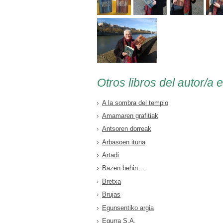
Otros libros del autor/a 
A la sombra del templo
Amamaren grafitiak
Antsoren dorreak
Arbasoen ituna
Artadi
Bazen behin...
Bretxa
Brujas
Egunsentiko argia
Egurra S.A.