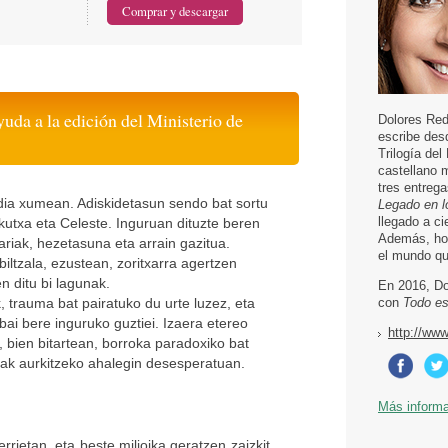
yuda a la edición del Ministerio de
Dolores Red
escribe desd
Trilogía del
castellano 
tres entrega
a xumean. Adiskidetasun sendo bat sortu
Legado en l
llegado a ci
kutxa eta Celeste. Inguruan dituzte beren
Además, hoy
ariak, hezetasuna eta arrain gazitua.
el mundo qu
biltzala, ezustean, zoritxarra agertzen
n ditu bi lagunak.
En 2016, Do
, trauma bat pairatuko du urte luzez, eta
con
Todo es
 bai bere inguruko guztiei. Izaera etereo
http://ww
, bien bitartean, borroka paradoxiko bat
ak aurkitzeko ahalegin desesperatuan.
Más inform
rrietan, eta beste milioika geratzen zaizkit