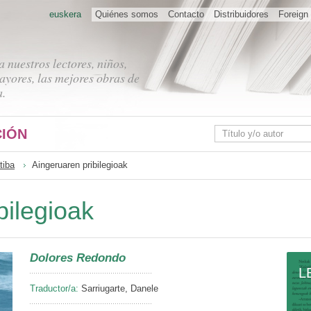
euskera
Quiénes somos
Contacto
Distribuidores
Foreign 
 nuestros lectores, niños,
ayores, las mejores obras de
a.
IÓN
tiba
Aingeruaren pribilegioak
bilegioak
Dolores Redondo
L
Traductor/a:
Sarriugarte, Danele