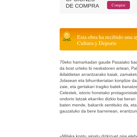
DE COMPRA
Esta obra ha recibido una a
Cultura y Deporte
70eko hamarkadan gaude Pasaiako badi
da bost urteko bi neskatoren artean, Pa
ibilaldietan arrantzarako kaiak, zamaket
Jolasean eta bihurrikeriatan konplize da
zaie, eta gertakari tragiko batek banatze
Celestek, istorio honetako protagonistak
ondorio latzak ekarriko dizkio bai berari
baten mende, bakarrik sentituko da, eta
gauzatuko da bere barrenean, erantzun
«Milaka kontu aipatu dizkizuet nire elebe