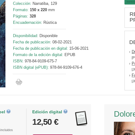
Colección:
Narratiba, 129
Formato:
150 x 220
mm
R
Páginas:
328
P
Encuadernación:
Rústica
Disponibilidad:
Disponible
D
Fecha de publicación:
08-02-2021
Fecha de publicación en digital:
15-06-2021
D
Formato de la edición digital:
EPUB
[P
ISBN:
978-84-9109-675-7
P
ISBN digital (ePUB):
978-84-9109-676-4
[J
F
[J
pel
Edición digital
Dolor
12,50 €
incluidos