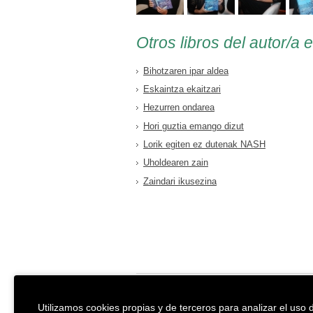
Otros libros del autor/a 
Bihotzaren ipar aldea
Eskaintza ekaitzari
Hezurren ondarea
Hori guztia emango dizut
Lorik egiten ez dutenak NASH
Uholdearen zain
Zaindari ikusezina
EREIN Argitaletxea
Aviso legal y po
Utilizamos cookies propias y de terceros para analizar el uso d
Tolosa etorbidea 107.
Política de Coo