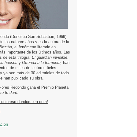
ondo (Donostia-San Sebastián, 1969)
e los catorce años y es la autora de la
 Baztán, el fenómeno literario en
más importante de los últimos años. Las
s de esta trilogía,
El guardián invisible
,
os huesos
y
Ofrenda a la tormenta,
han
entos de miles de lectores fieles.
 ya son más de 30 editoriales de todo
e han publicado su obra.
lores Redondo gana el Premio Planeta
to te daré.
w.doloresredondomeira.com/
ación