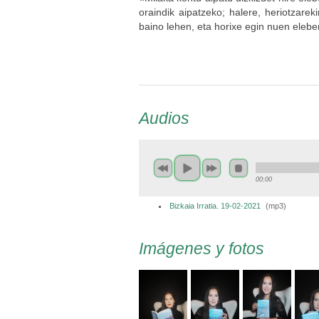
oraindik aipatzeko; halere, heriotzare
baino lehen, eta horixe egin nuen elebe
Audios
00:00
Bizkaia Irratia. 19-02-2021
(
mp3
)
Imágenes y fotos