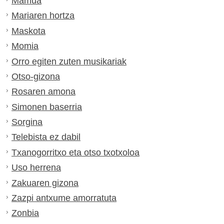
Mamua
Mariaren hortza
Maskota
Momia
Orro egiten zuten musikariak
Otso-gizona
Rosaren amona
Simonen baserria
Sorgina
Telebista ez dabil
Txanogorritxo eta otso txotxoloa
Uso herrena
Zakuaren gizona
Zazpi antxume amorratuta
Zonbia