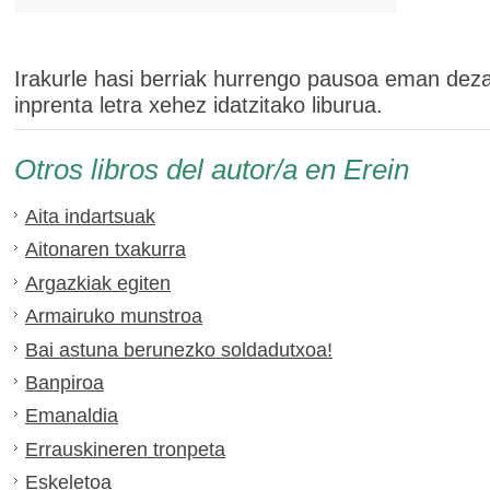
Irakurle hasi berriak hurrengo pausoa eman dez
inprenta letra xehez idatzitako liburua.
Otros libros del autor/a en Erein
Aita indartsuak
Aitonaren txakurra
Argazkiak egiten
Armairuko munstroa
Bai astuna berunezko soldadutxoa!
Banpiroa
Emanaldia
Errauskineren tronpeta
Eskeletoa