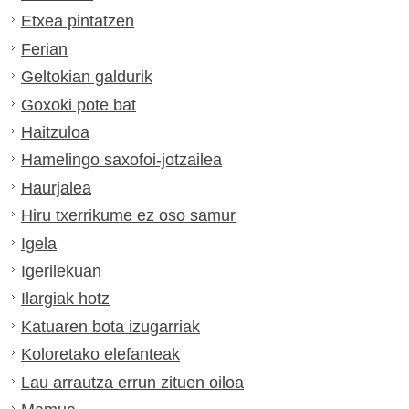
Etxea pintatzen
Ferian
Geltokian galdurik
Goxoki pote bat
Haitzuloa
Hamelingo saxofoi-jotzailea
Haurjalea
Hiru txerrikume ez oso samur
Igela
Igerilekuan
Ilargiak hotz
Katuaren bota izugarriak
Koloretako elefanteak
Lau arrautza errun zituen oiloa