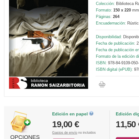
Colección:
Biblioteca Ra
Formato:
150 x 220
mm
Páginas:
264
Encuadernación:
Rústic
Disponibilidad:
Disponib
Fecha de publicación:
2
Fecha de publicación en 
Formato de la edición di
ISBN:
978-84-9109-050
ISBN digital (ePUB):
97
Edición en papel
Edición di
19,00 €
11,50 
Gastos de envío
no incluidos
OPCIONES