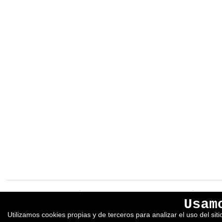
EREIN Argitaletxea
Aviso legal y política de privacidad
Usam
Tolosa etorbidea 107.
Política de Cookies
Utilizamos cookies propias y de terceros para analizar el uso del si
20018
DONOSTIA
Condiciones generales de venta