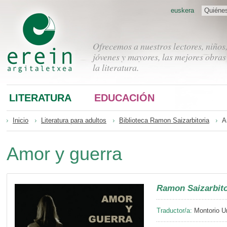
euskera
Quiéne
Ofrecemos a nuestros lectores, niños
jóvenes y mayores, las mejores obras
la literatura.
LITERATURA
EDUCACIÓN
Inicio
Literatura para adultos
Biblioteca Ramon Saizarbitoria
A
Amor y guerra
Ramon Saizarbito
Traductor/a:
Montorio Ur