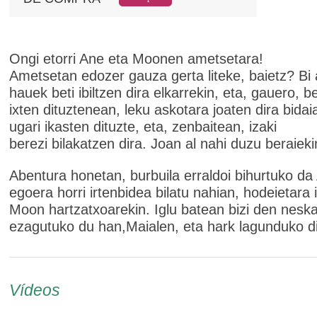
Ongi etorri Ane eta Moonen ametsetara!
Ametsetan edozer gauza gerta liteke, baietz? Bi 
hauek beti ibiltzen dira elkarrekin, eta, gauero, b
ixten dituztenean, leku askotara joaten dira bida
ugari ikasten dituzte, eta, zenbaitean, izaki
berezi bilakatzen dira. Joan al nahi duzu beraieki
Abentura honetan, burbuila erraldoi bihurtuko da
egoera horri irtenbidea bilatu nahian, hodeietara 
Moon hartzatxoarekin. Iglu batean bizi den neska
ezagutuko du han,Maialen, eta hark lagunduko d
Vídeos