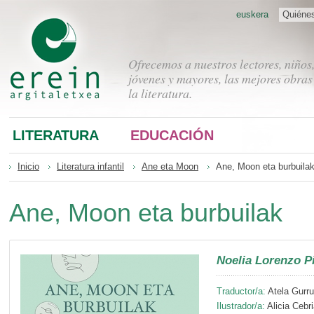
euskera
Quiéne
Ofrecemos a nuestros lectores, niños
jóvenes y mayores, las mejores obras
la literatura.
LITERATURA
EDUCACIÓN
Inicio
Literatura infantil
Ane eta Moon
Ane, Moon eta burbuila
Ane, Moon eta burbuilak
Noelia Lorenzo P
Traductor/a:
Atela Gurru
Ilustrador/a:
Alicia Cebr