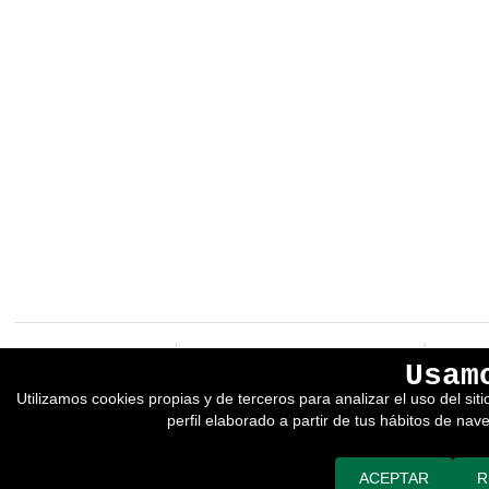
EREIN Argitaletxea
Aviso legal y política de privacidad
Usam
Tolosa etorbidea 107.
Política de Cookies
Utilizamos cookies propias y de terceros para analizar el uso del si
20018
DONOSTIA
Condiciones generales de venta
perfil elaborado a partir de tus hábitos de nav
Tfno.:
(+34) 943 218 300
Desarrollado por adimedia
Fax:
(+34) 943 218 311
erein@erein.eus
ACEPTAR
R