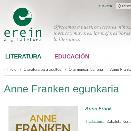
euskera
Quiéne
Ofrecemos a nuestros lectores, niños
jóvenes y mayores, las mejores obras
la literatura.
LITERATURA
EDUCACIÓN
Inicio
Literatura para adultos
Oroimenean barrena
Anne Franke
Anne Franken egunkaria
Anne Frank
Traductor/a:
Zabaleta Korta