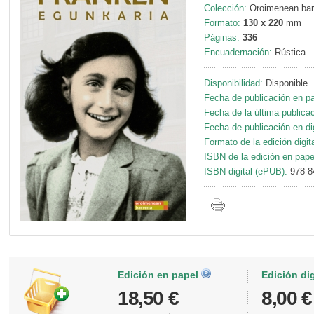
Colección:
Oroimenean bar
Formato:
130 x 220
mm
Páginas:
336
Encuadernación:
Rústica
Disponibilidad:
Disponible
Fecha de publicación en pa
Fecha de la última publicac
Fecha de publicación en dig
Formato de la edición digita
ISBN de la edición en pape
ISBN digital (ePUB):
978-8
Edición en papel
Edición di
18,50 €
8,00 €