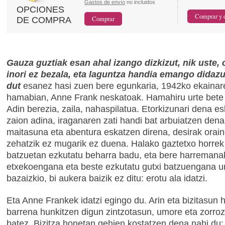
Gastos de envío
no incluidos
OPCIONES
DE COMPRA
Gauza guztiak esan ahal izango dizkizut, nik uste, 
inori ez bezala, eta laguntza handia emango didaz
dut
esanez hasi zuen bere egunkaria, 1942ko ekainar
hamabian, Anne Frank neskatoak. Hamahiru urte bete 
Adin berezia, zaila, nahaspilatua. Etorkizunari dena e
zaion adina, iraganaren zati handi bat arbuiatzen dena
maitasuna eta abentura eskatzen direna, desirak orain
zehatzik ez mugarik ez duena. Halako gaztetxo horrek 
batzuetan ezkutatu beharra badu, eta bere harremana
etxekoengana eta beste ezkutatu gutxi batzuengana ur
bazaizkio, bi aukera baizik ez ditu: erotu ala idatzi.
Eta Anne Frankek idatzi egingo du. Arin eta bizitasun h
barrena hunkitzen digun zintzotasun, umore eta zorro
batez. Bizitza honetan gehien kostatzen dena nahi du: