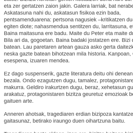
eta zer gertatzen zaion jakin. Galera larriak, bat nera
Askatasuna nahi du, askatasun fisikoa ezin bada,
pentsamenduarena: pertsona nagusiek –kritikatzen du
egiten diote; nahasmendua sentitzen du, larritasuna, e
Baina maitasuna ere badu. Maite du Peter eta maite du
Bila ari da, gogoetan. Baina badaki jostatzen ere. Bizi 
batean. Lau paretaren artean gauza asko gerta daitezk
neska gazte batean bihotzean mila historia. Kanpoan,
esespena, izuaren mendea.
Ez dago suspenserik, gazte literatura deitu ohi denean
bezala. Ondo ezagutzen dugu, tamalez, protagonistar
makurra. Geldiro irakurtzen dugu, beraz, xehetasun gu
arakatuz, protagonistaren bizitza geuretuz emozioak b
gaituen arte.
Anneren ahotsak, tragediaren erdian bizipoza kantatz
gaitasunaz, betirako iraungo duen oihartzuna baitu.