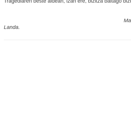
Tragediaren beste aldean, izan ere, bizitza baitago bizi-
Mariasu
Landa.