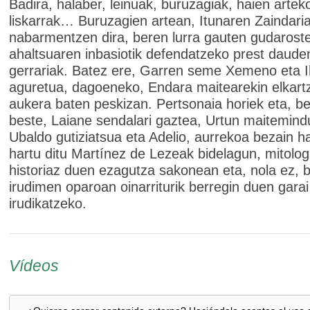
Badira, halaber, leinuak, buruzagiak, haien artek
liskarrak… Buruzagien artean, Itunaren Zaindari
nabarmentzen dira, beren lurra gauten gudarost
ahaltsuaren inbasiotik defendatzeko prest daude
gerrariak. Batez ere, Garren seme Xemeno eta I
aguretua, dagoeneko, Endara maitearekin elkart
aukera baten peskizan. Pertsonaia horiek eta, b
beste, Laiane sendalari gaztea, Urtun maitemind
Ubaldo gutiziatsua eta Adelio, aurrekoa bezain h
hartu ditu Martínez de Lezeak bidelagun, mitolog
historiaz duen ezagutza sakonean eta, nola ez, 
irudimen oparoan oinarriturik berregin duen garai
irudikatzeko.
Vídeos