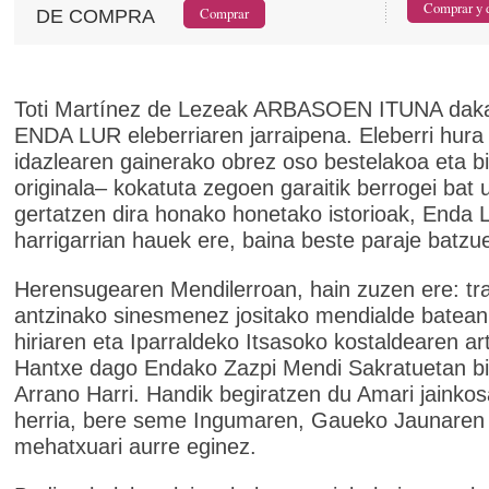
DE COMPRA
Toti Martínez de Lezeak ARBASOEN ITUNA daka
ENDA LUR eleberriaren jarraipena. Eleberri hura
idazlearen gainerako obrez oso bestelakoa eta bi
originala– kokatuta zegoen garaitik berrogei bat 
gertatzen dira honako honetako istorioak, Enda 
harrigarrian hauek ere, baina beste paraje batzu
Herensugearen Mendilerroan, hain zuzen ere: tra
antzinako sinesmenez jositako mendialde batean,
hiriaren eta Iparraldeko Itsasoko kostaldearen ar
Hantxe dago Endako Zazpi Mendi Sakratuetan bi
Arrano Harri. Handik begiratzen du Amari jainko
herria, bere seme Ingumaren, Gaueko Jaunaren
mehatxuari aurre eginez.