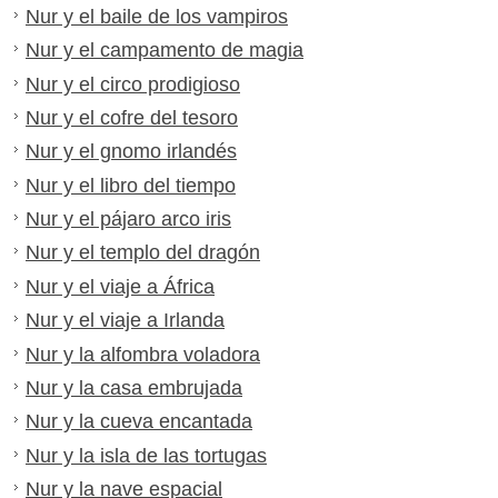
Nur y el baile de los vampiros
Nur y el campamento de magia
Nur y el circo prodigioso
Nur y el cofre del tesoro
Nur y el gnomo irlandés
Nur y el libro del tiempo
Nur y el pájaro arco iris
Nur y el templo del dragón
Nur y el viaje a África
Nur y el viaje a Irlanda
Nur y la alfombra voladora
Nur y la casa embrujada
Nur y la cueva encantada
Nur y la isla de las tortugas
Nur y la nave espacial