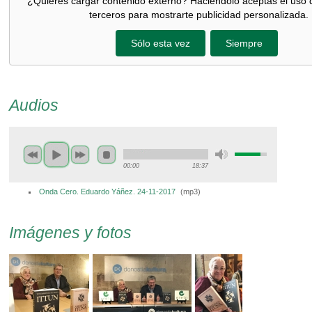
¿Quieres cargar contenido externo? Haciéndolo aceptas el uso 
terceros para mostrarte publicidad personalizada.
Sólo esta vez
Siempre
Audios
00:00
18:37
Onda Cero. Eduardo Yáñez. 24-11-2017
(
mp3
)
Imágenes y fotos