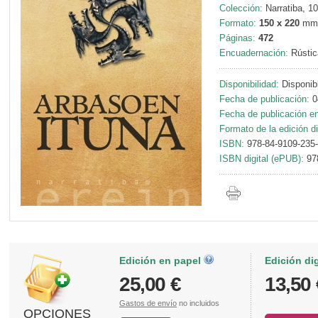
Colección:
Narratiba, 1
Formato:
150 x 220
mm
Páginas:
472
Encuadernación:
Rústic
Disponibilidad:
Disponib
Fecha de publicación:
0
Fecha de publicación en 
Formato de la edición di
ISBN:
978-84-9109-235
ISBN digital (ePUB):
97
Edición en papel
Edición di
25,00 €
13,50 
Gastos de envío
no incluidos
OPCIONES