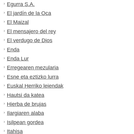
Egurra S.A.
El jardín de la Oca
El Maizal
El mensajero del rey
El verdugo de Dios
Enda
Enda Lur
Erregearen mezularia
Esne eta eztizko lurra
Euskal Herriko leiendak
Hautsi da katea
Hierba de brujas
Ilargiaren alaba
Isilpean gordea
Itahisa