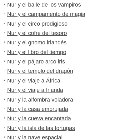
Nur y el baile de los vampiros
Nur y el campamento de magia
Nur y el circo prodigioso
Nur y el cofre del tesoro
Nur y el gnomo irlandés
Nur y el libro del tiempo
Nur y el pájaro arco iris
Nur y el templo del dragón
Nur y el viaje a África
Nur y el viaje a Irlanda
Nur y la alfombra voladora
Nur y la casa embrujada
Nur y la cueva encantada
Nur y la isla de las tortugas
Nur y la nave espacial