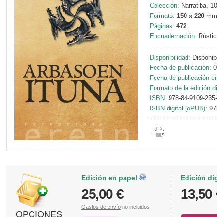
Colección:
Narratiba, 1
Formato:
150 x 220
mm
Páginas:
472
Encuadernación:
Rústic
Disponibilidad:
Disponib
Fecha de publicación:
0
Fecha de publicación en 
Formato de la edición di
ISBN:
978-84-9109-235
ISBN digital (ePUB):
97
Edición en papel
Edición di
25,00 €
13,50 
Gastos de envío
no incluidos
OPCIONES