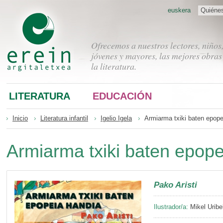
euskera
Quiéne
Ofrecemos a nuestros lectores, niños
jóvenes y mayores, las mejores obras
la literatura.
LITERATURA
EDUCACIÓN
Inicio
Literatura infantil
Igelio Igela
Armiarma txiki baten epope
Armiarma txiki baten epope
Pako Aristi
Ilustrador/a:
Mikel Uribe