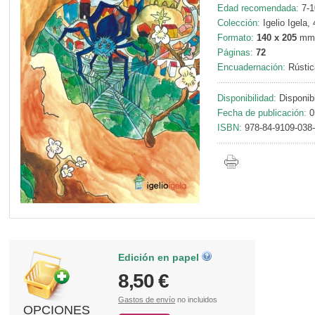
Edad recomendada:
7-1
Colección:
Igelio Igela, 
Formato:
140 x 205
mm
Páginas:
72
Encuadernación:
Rústic
Disponibilidad:
Disponib
Fecha de publicación:
0
ISBN:
978-84-9109-038
Edición en papel
8,50 €
Gastos de envío
no incluidos
OPCIONES