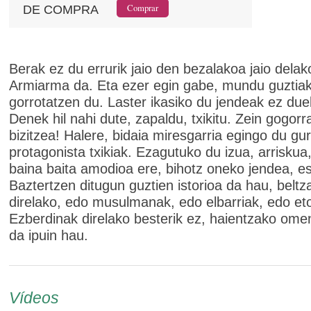
DE COMPRA
Berak ez du errurik jaio den bezalakoa jaio delak
Armiarma da. Eta ezer egin gabe, mundu guztia
gorrotatzen du. Laster ikasiko du jendeak ez due
Denek hil nahi dute, zapaldu, txikitu. Zein gogorr
bizitzea! Halere, bidaia miresgarria egingo du gu
protagonista txikiak. Ezagutuko du izua, arriskua
baina baita amodioa ere, bihotz oneko jendea, e
Baztertzen ditugun guztien istorioa da hau, beltz
direlako, edo musulmanak, edo elbarriak, edo eto
Ezberdinak direlako besterik ez, haientzako omen
da ipuin hau.
Vídeos