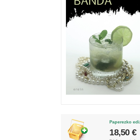
Paperezko edi
18,50 €