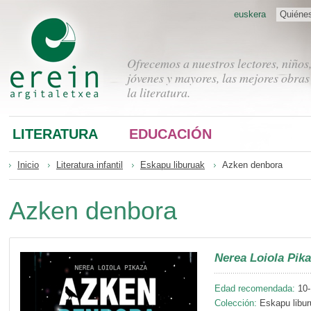
euskera
Quiéne
Ofrecemos a nuestros lectores, niños
jóvenes y mayores, las mejores obras
la literatura.
LITERATURA
EDUCACIÓN
Inicio
Literatura infantil
Eskapu liburuak
Azken denbora
Azken denbora
Nerea Loiola Pik
Edad recomendada:
10-
Colección:
Eskapu libur