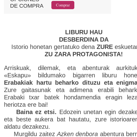
DE COMPRA
LIBURU HAU
DESBERDINA DA
Istorio honetan gertatuko dena
ZURE
eskueta
ZU ZARA PROTAGONISTA!
Arriskuak, dilemak, eta abenturak aurkitu
«Eskapu» bildumako bigarren liburu hone
Erabakiak hartu beharko dituzu eta enigma
Zure gaitasunak eta adimena erabili behark
Erabaki txar batek hondamendia eragin le
heriotza ere bai!
Baina ez etsi.
Edozein unetan egin dezake
eta beste aukera bat hautatu, zure istorioaren
aldatu dezakezu.
Murgildu zaitez
Azken denbora
abentura berr