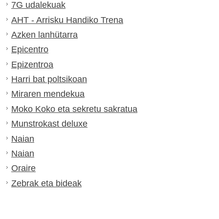
7G udalekuak
AHT - Arrisku Handiko Trena
Azken lanhütarra
Epicentro
Epizentroa
Harri bat poltsikoan
Miraren mendekua
Moko Koko eta sekretu sakratua
Munstrokast deluxe
Naian
Naian
Oraire
Zebrak eta bideak