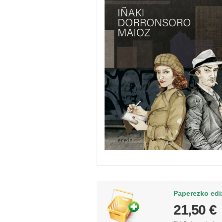
Paperezko edi
21,50 €