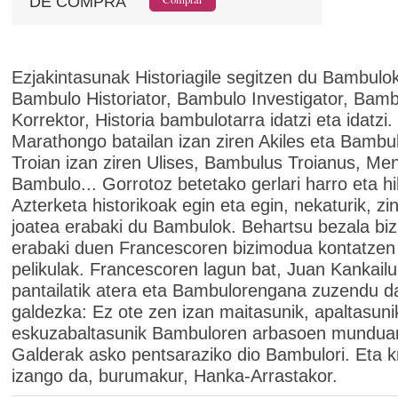
DE COMPRA
Ezjakintasunak Historiagile segitzen du Bambulok
Bambulo Historiator, Bambulo Investigator, Bam
Korrektor, Historia bambulotarra idatzi eta idatzi.
Marathongo batailan izan ziren Akiles eta Bambu
Troian izan ziren Ulises, Bambulus Troianus, Men
Bambulo... Gorrotoz betetako gerlari harro eta hil
Azterketa historikoak egin eta egin, nekaturik, zi
joatea erabaki du Bambulok. Behartsu bezala biz
erabaki duen Francescoren bizimodua kontatzen
pelikulak. Francescoren lagun bat, Juan Kankailu
pantailatik atera eta Bambulorengana zuzendu d
galdezka: Ez ote zen izan maitasunik, apaltasuni
eskuzabaltasunik Bambuloren arbasoen mundua
Galderak asko pentsaraziko dio Bambulori. Eta kr
izango da, burumakur, Hanka-Arrastakor.