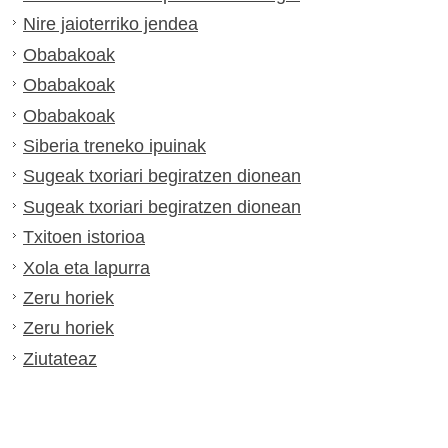
Nire jaioterriko jendea
Obabakoak
Obabakoak
Obabakoak
Siberia treneko ipuinak
Sugeak txoriari begiratzen dionean
Sugeak txoriari begiratzen dionean
Txitoen istorioa
Xola eta lapurra
Zeru horiek
Zeru horiek
Ziutateaz