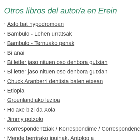
Otros libros del autor/a en Erein
Asto bat hypodromoan
Bambulo - Lehen urratsak
Bambulo - Ternuako penak
Bi anai
Bi letter jaso nituen oso denbora gutxian
Bi letter jaso nituen oso denbora gutxian
Chuck Aranberri dentista baten etxean
Etiopia
Groenlandiako lezioa
Holaxe bizi da Xola
Jimmy potxolo
Korrespondentziak / Korrespondime / Correspondenc
Mende berrirako ipuinak. Antologia