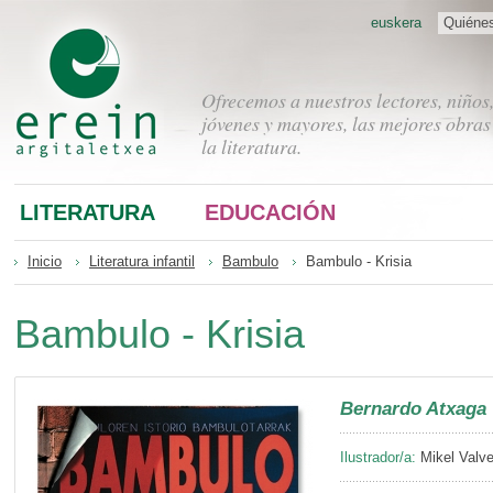
euskera
Quiéne
Ofrecemos a nuestros lectores, niños
jóvenes y mayores, las mejores obras
la literatura.
LITERATURA
EDUCACIÓN
Inicio
Literatura infantil
Bambulo
Bambulo - Krisia
Bambulo - Krisia
Bernardo Atxaga
Ilustrador/a:
Mikel Valve