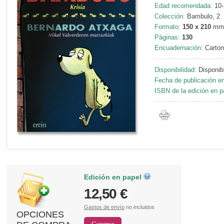
Edad recomendada:
10-
Colección:
Bambulo, 2
Formato:
150 x 210
mm
Páginas:
130
Encuadernación:
Carton
Disponibilidad:
Disponib
Fecha de publicación en
ISBN de la edición en p
Edición en papel
12,50 €
Gastos de envío
no incluidos
OPCIONES