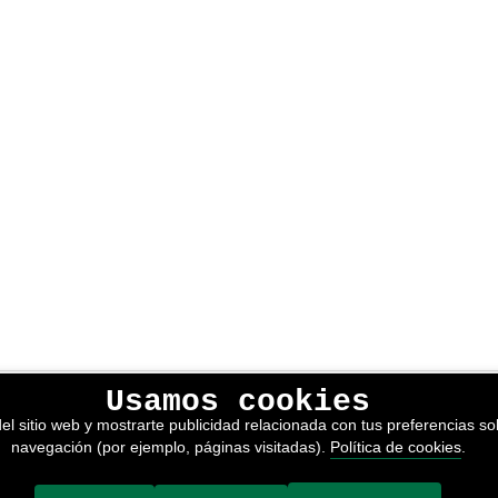
Usamos cookies
lítica de privacidad
el sitio web y mostrarte publicidad relacionada con tus preferencias sob
kies
navegación (por ejemplo, páginas visitadas).
Política de cookies
.
nerales de venta
or adimedia