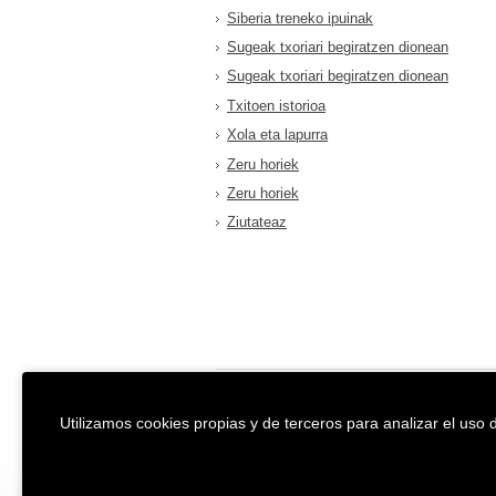
Siberia treneko ipuinak
Sugeak txoriari begiratzen dionean
Sugeak txoriari begiratzen dionean
Txitoen istorioa
Xola eta lapurra
Zeru horiek
Zeru horiek
Ziutateaz
EREIN Argitaletxea
Aviso legal y po
Utilizamos cookies propias y de terceros para analizar el uso d
Tolosa etorbidea 107.
Política de Coo
20018
DONOSTIA
Condiciones ge
Tfno.:
(+34) 943 218 300
Desarrollado p