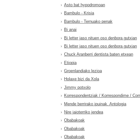
Asto bat hypodromoan
Bambulo - Krisia
Bambulo - Ternuako penak
Bi anai
Bi letter jaso nituen oso denbora gutxian
Bi letter jaso nituen oso denbora gutxian
Chuck Aranberri dentista baten etxean
Etiopia
Groenlandiako lezioa
Holaxe bizi da Xola
Jimmy potxolo
Korrespondentziak / Korrespondime / Cor
Mende berrirako ipuinak. Antologia
Nire jaioterriko jendea
Obabakoak
Obabakoak
Obabakoak