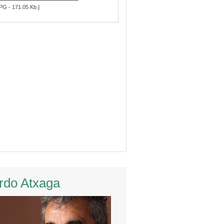
PG - 171.05 Kb.]
rdo Atxaga