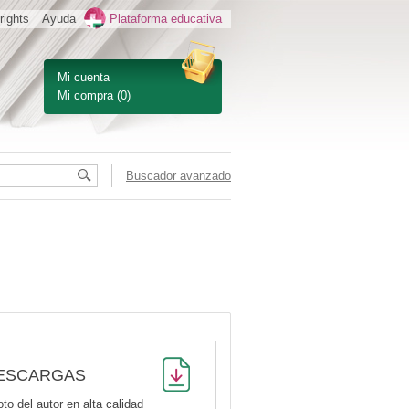
rights
Ayuda
Plataforma educativa
Mi cuenta
Mi compra
(0)
Buscador avanzado
ESCARGAS
oto del autor en alta calidad