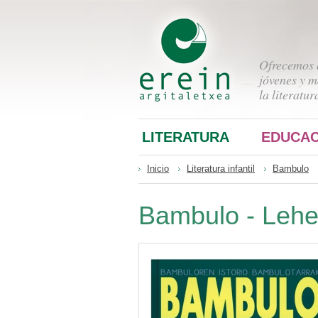
Ofrecemos a
jóvenes y m
la literatur
LITERATURA
EDUCAC
Inicio
Literatura infantil
Bambulo
Bambulo - Lehe