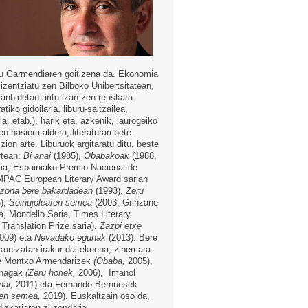
u Garmendiaren goitizena da. Ekonomia
lizentziatu zen Bilboko Unibertsitatean,
lanbidetan aritu izan zen (euskara
ratiko gidoilaria, liburu-saltzailea,
a, etab.), harik eta, azkenik, laurogeiko
 hasiera aldera, literaturari bete-
zion arte. Liburuok argitaratu ditu, beste
rtean:
Bi anai
(1985),
Obabakoak
(1988,
ia, Espainiako Premio Nacional de
IMPAC European Literary Award sarian
zona bere bakardadean
(1993),
Zeru
),
Soinujolearen semea
(2003, Grinzane
a, Mondello Saria, Times Literary
Translation Prize saria),
Zazpi etxe
009) eta
Nevadako egunak
(2013). Bere
zkuntzatan irakur daitekeena, zinemara
e Montxo Armendarizek
(Obaba,
2005),
enagak
(Zeru horiek,
2006), Imanol
nai,
2011) eta Fernando Bernuesek
ren semea,
2019). Euskaltzain oso da,
dizkariaren zuzendaria.