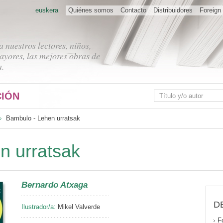
euskera
Quiénes somos
Contacto
Distribuidores
Foreign 
 nuestros lectores, niños,
ayores, las mejores obras de
a.
IÓN
Bambulo - Lehen urratsak
n urratsak
Bernardo Atxaga
D
Ilustrador/a:
Mikel Valverde
F