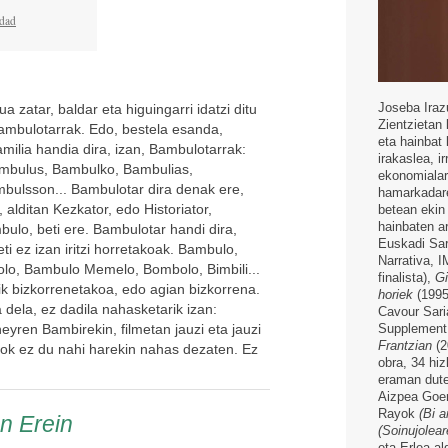
idad
Joseba Iraz
zatar, baldar eta higuingarri idatzi ditu
Zientzietan 
ambulotarrak. Edo, bestela esanda,
eta hainbat 
ilia handia dira, izan, Bambulotarrak:
irakaslea, ir
mbulus, Bambulko, Bambulias,
ekonomialari
bulsson... Bambulotar dira denak ere,
hamarkadaren
, alditan Kezkator, edo Historiator,
betean ekin 
hainbaten a
bulo, beti ere. Bambulotar handi dira,
Euskadi Sar
eti ez izan iritzi horretakoak. Bambulo,
Narrativa, 
lo, Bambulo Memelo, Bombolo, Bimbili...
finalista),
Gi
rik bizkorrenetakoa, edo agian bizkorrena.
horiek
(1995
dela, ez dadila nahasketarik izan:
Cavour Sari
eyren Bambirekin, filmetan jauzi eta jauzi
Supplement 
Frantzian
(2
ok ez du nahi harekin nahas dezaten. Ez
obra, 34 hi
eraman dut
Aizpea Go
Rayok
(Bi a
en Erein
(Soinujolea
eta Erlea al