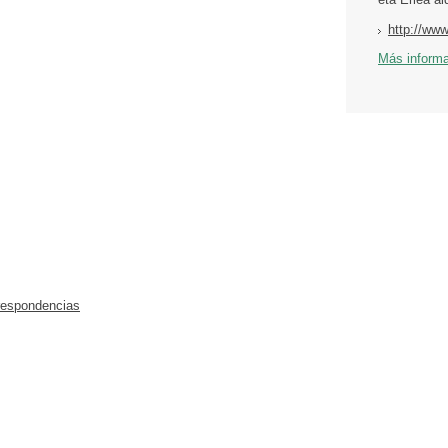
http://ww
Más inform
respondencias