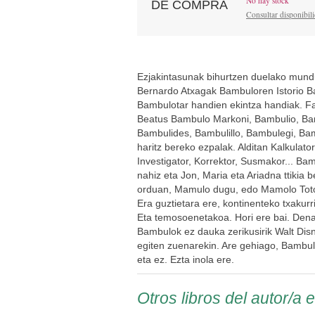
No hay stock
DE COMPRA
Consultar disponibil
Ezjakintasunak bihurtzen duelako mundua 
Bernardo Atxagak Bambuloren Istorio B
Bambulotar handien ekintza handiak. Fam
Beatus Bambulo Markoni, Bambulio, Ba
Bambulides, Bambulillo, Bambulegi, Bam
haritz bereko ezpalak. Alditan Kalkulator
Investigator, Korrektor, Susmakor... Bam
nahiz eta Jon, Maria eta Ariadna ttikia b
orduan, Mamulo dugu, edo Mamolo Toto
Era guztietara ere, kontinenteko txakur
Eta temosoenetakoa. Hori ere bai. Dena 
Bambulok ez dauka zerikusirik Walt Disn
egiten zuenarekin. Are gehiago, Bambul
eta ez. Ezta inola ere.
Otros libros del autor/a 