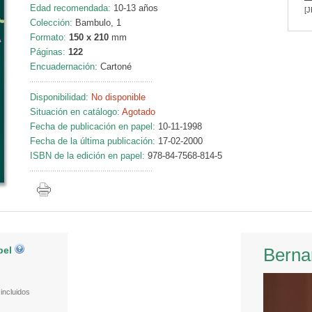
Edad recomendada:
10-13 años
[J
Colección:
Bambulo, 1
Formato:
150 x 210
mm
Páginas:
122
Encuadernación:
Cartoné
Disponibilidad:
No disponible
Situación en catálogo:
Agotado
Fecha de publicación en papel:
10-11-1998
Fecha de la última publicación:
17-02-2000
ISBN de la edición en papel:
978-84-7568-814-5
pel
Berna
incluidos