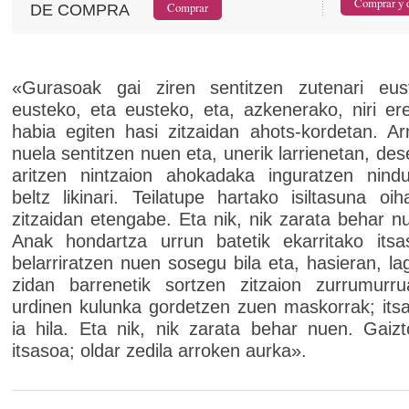
DE COMPRA
«Gurasoak gai ziren sentitzen zutenari eus
eusteko, eta eusteko, eta, azkenerako, niri e
habia egiten hasi zitzaidan ahots-kordetan. Ar
nuela sentitzen nuen eta, unerik larrienetan, des
aritzen nintzaion ahokadaka inguratzen nin
beltz likinari. Teilatupe hartako isiltasuna oih
zitzaidan etengabe. Eta nik, nik zarata behar n
Anak hondartza urrun batetik ekarritako itsa
belarriratzen nuen sosegu bila eta, hasieran, la
zidan barrenetik sortzen zitzaion zurrumurru
urdinen kulunka gordetzen zuen maskorrak; its
ia hila. Eta nik, nik zarata behar nuen. Gaizt
itsasoa; oldar zedila arroken aurka».