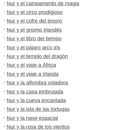
Nur y el campamento de magia
Nur y el circo prodigioso
Nur y el cofre del tesoro
Nur y el gnomo irlandés
Nur y el libro del tiempo
Nur y el pájaro arco iris
Nur y el templo del dragón
Nur y el viaje a África
Nur y el viaje a Irlanda
Nur y la alfombra voladora
Nur y la casa embrujada
Nur y la cueva encantada
Nur y la isla de las tortugas
Nur y la nave espacial
Nur y la rosa de los vientos