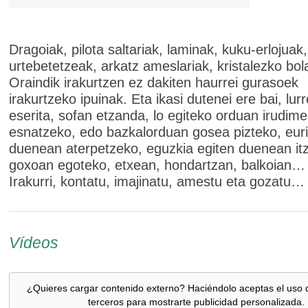
Dragoiak, pilota saltariak, laminak, kuku-erlojuak,
urtebetetzeak, arkatz ameslariak, kristalezko bo
Oraindik irakurtzen ez dakiten haurrei gurasoek
irakurtzeko ipuinak. Eta ikasi dutenei ere bai, lur
eserita, sofan etzanda, lo egiteko orduan irudim
esnatzeko, edo bazkalorduan gosea pizteko, euri
duenean aterpetzeko, eguzkia egiten duenean it
goxoan egoteko, etxean, hondartzan, balkoian…
Irakurri, kontatu, imajinatu, amestu eta gozatu…
Vídeos
¿Quieres cargar contenido externo? Haciéndolo aceptas el uso 
terceros para mostrarte publicidad personalizada.