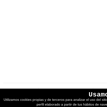
EREIN Argitaletxea
Aviso legal y política de privacidad
Usam
Tolosa etorbidea 107.
Política de Cookies
Utilizamos cookies propias y de terceros para analizar el uso del si
20018
DONOSTIA
Condiciones generales de venta
perfil elaborado a partir de tus hábitos de nav
Tfno.:
(+34) 943 218 300
Desarrollado por adimedia