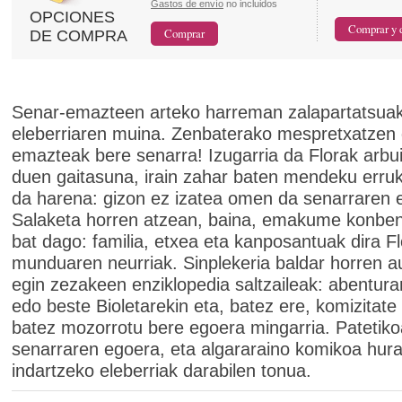
Gastos de envío
no incluidos
OPCIONES
DE COMPRA
Senar-emazteen arteko harreman zalapartatsuak
eleberriaren muina. Zenbaterako mespretxatzen
emazteak bere senarra! Izugarria da Florak arbu
duen gaitasuna, irain zahar baten mendeku erru
da harena: gizon ez izatea omen da senarraren e
Salaketa horren atzean, baina, emakume konben
bat dago: familia, etxea eta kanposantuak dira F
munduaren neurriak. Sinplekeria baldar horren a
egin zezakeen enziklopedia saltzaileak: abentura
edo beste Bioletarekin eta, batez ere, komizitate 
batez mozorrotu bere egoera mingarria. Patetiko
senarraren egoera, eta algararaino komikoa hur
indartzeko eleberriak darabilen tonua.