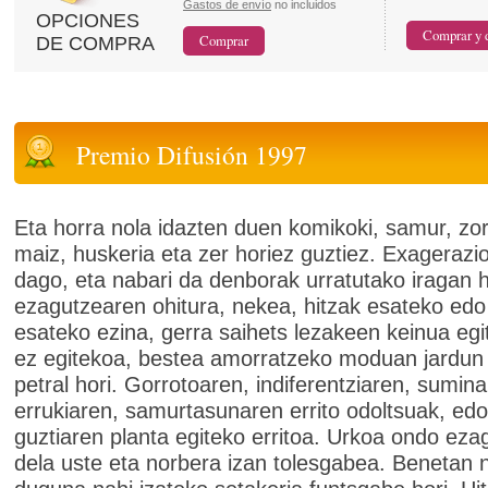
Gastos de envío
no incluidos
OPCIONES
DE COMPRA
Premio Difusión 1997
Eta horra nola idazten duen komikoki, samur, zor
maiz, huskeria eta zer horiez guztiez. Exagerazi
dago, eta nabari da denborak urratutako iragan h
ezagutzearen ohitura, nekea, hitzak esateko edo
esateko ezina, gerra saihets lezakeen keinua eg
ez egitekoa, bestea amorratzeko moduan jardun
petral hori. Gorrotoaren, indiferentziaren, sumina
errukiaren, samurtasunaren errito odoltsuak, edo
guztiaren planta egiteko erritoa. Urkoa ondo eza
dela uste eta norbera izan tolesgabea. Benetan 