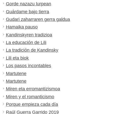
Gorde nazazu lurpean
Guárdame bajo tierra
Gudari zaharraren gerra galdua
Hamaika pauso
Kandinskyren tradizioa
La educación de Lili
La tradición de Kandinsky
Lili eta biok
Los pasos incontables
Martutene
Martutene
Miren eta erromantizismoa
Miren y el romanticismo
Porque empieza cada día
Raúl Guerra Garrido 2019