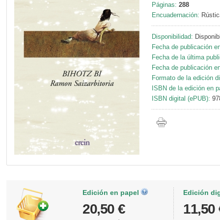
Páginas:
288
Encuadernación:
Rústic
Disponibilidad:
Disponib
Fecha de publicación en
Fecha de la última publ
Fecha de publicación en 
Formato de la edición di
ISBN de la edición en p
ISBN digital (ePUB):
97
Edición en papel
Edición di
20,50 €
11,50 