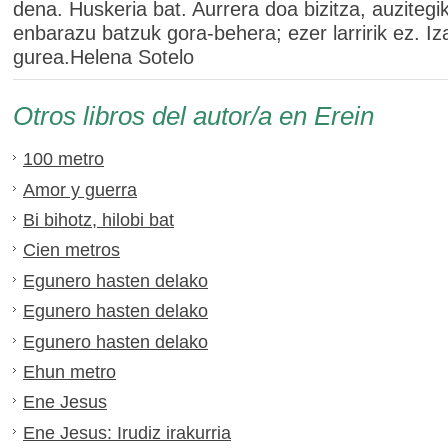
dena. Huskeria bat. Aurrera doa bizitza, auzitegi
enbarazu batzuk gora-behera; ezer larririk ez. Iza
gurea.Helena Sotelo
Otros libros del autor/a en Erein
100 metro
Amor y guerra
Bi bihotz, hilobi bat
Cien metros
Egunero hasten delako
Egunero hasten delako
Egunero hasten delako
Ehun metro
Ene Jesus
Ene Jesus: Irudiz irakurria