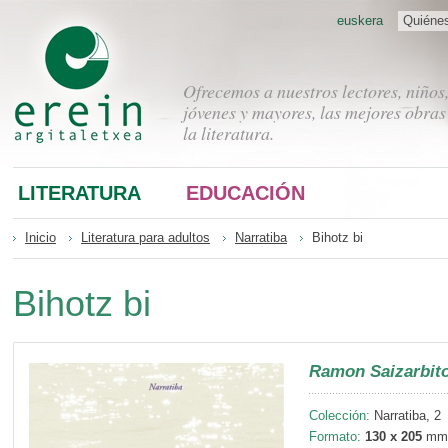
euskera
Quiéne
Ofrecemos a nuestros lectores, niños
jóvenes y mayores, las mejores obras
la literatura.
LITERATURA
EDUCACIÓN
Inicio
Literatura para adultos
Narratiba
Bihotz bi
Bihotz bi
Ramon Saizarbito
Colección:
Narratiba, 2
Formato:
130 x 205
mm