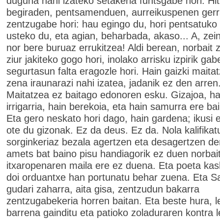
duguna nahi izateko setakeria funtsgabe hori. Hi
begiraden, pentsamenduen, aurreikuspenen ger
zentzugabe hori: hau egingo du, hori pentsatuko
usteko du, eta agian, beharbada, akaso... A, zei
nor bere buruaz errukitzea! Aldi berean, norbait 
ziur jakiteko gogo hori, inolako arrisku izpirik gab
segurtasun falta eragozle hori. Hain gaizki maitat
zena iraunarazi nahi izatea, jadanik ez den arren
Maitatzea ez baitago edonoren esku. Gizajoa, ha
irrigarria, hain berekoia, eta hain samurra ere bai,
Eta gero neskato hori dago, hain gardena; ikusi 
ote du gizonak. Ez da deus. Ez da. Nola kalifikat
sorginkeriaz bezala agertzen eta desagertzen de
amets bat baino pisu handiagorik ez duen norbait
itxaropenaren maila ere ez duena. Eta poeta kas
doi orduantxe han portunatu behar zuena. Eta S
gudari zaharra, aita gisa, zentzudun bakarra
zentzugabekeria horren baitan. Eta beste hura, l
barrena gainditu eta patioko zoladuraren kontra l