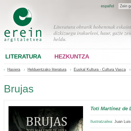
español
Zein g
Literatura obrarik hoberenak eskain
dizkizuegu irakurleoi, haur, gazte zei
heldu.
LITERATURA
HEZKUNTZA
Hasiera
Helduentzako literatura
Euskal Kultura - Cultura Vasca
Brujas
Toti Martínez de 
Ilustratzailea:
Juan Luis