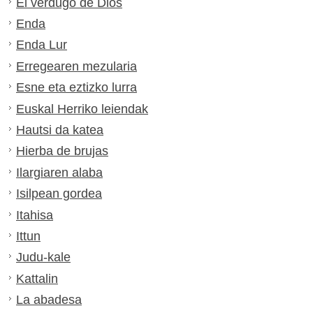
El verdugo de Dios
Enda
Enda Lur
Erregearen mezularia
Esne eta eztizko lurra
Euskal Herriko leiendak
Hautsi da katea
Hierba de brujas
Ilargiaren alaba
Isilpean gordea
Itahisa
Ittun
Judu-kale
Kattalin
La abadesa