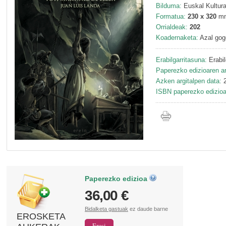
Bilduma:
Euskal Kultura
Formatua:
230 x 320
m
Orrialdeak:
202
Koadernaketa:
Azal gog
Erabilgarritasuna:
Erabil
Paperezko edizioaren ar
Azken argitalpen data:
2
ISBN paperezko edizioa
Paperezko edizioa
36,00 €
Bidalketa gastuak
ez daude barne
EROSKETA