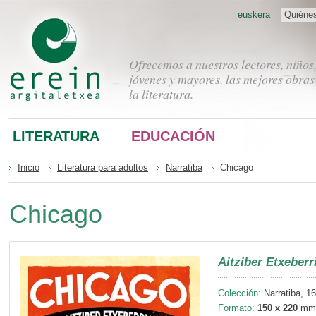
euskera
Quiéne
Ofrecemos a nuestros lectores, niños
jóvenes y mayores, las mejores obras
la literatura.
LITERATURA
EDUCACIÓN
Inicio
Literatura para adultos
Narratiba
Chicago
Chicago
Aitziber Etxeberr
Colección:
Narratiba, 1
Formato:
150 x 220
mm