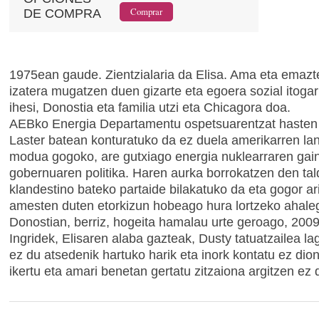
DE COMPRA
1975ean gaude. Zientzialaria da Elisa. Ama eta emazte
izatera mugatzen duen gizarte eta egoera sozial itogarr
ihesi, Donostia eta familia utzi eta Chicagora doa.
AEBko Energia Departamentu ospetsuarentzat hasten 
Laster batean konturatuko da ez duela amerikarren lan
modua gogoko, are gutxiago energia nuklearraren gai
gobernuaren politika. Haren aurka borrokatzen den tal
klandestino bateko partaide bilakatuko da eta gogor ar
amesten duten etorkizun hobeago hura lortzeko ahale
Donostian, berriz, hogeita hamalau urte geroago, 200
Ingridek, Elisaren alaba gazteak, Dusty tatuatzailea la
ez du atsedenik hartuko harik eta inork kontatu ez dio
ikertu eta amari benetan gertatu zitzaiona argitzen ez 