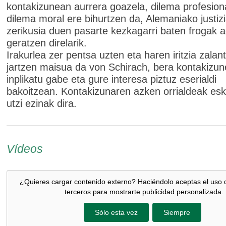
kontakizunean aurrera goazela, dilema profesiona
dilema moral ere bihurtzen da, Alemaniako justizi
zerikusia duen pasarte kezkagarri baten frogak a
geratzen direlarik.
Irakurlea zer pentsa uzten eta haren iritzia zalan
jartzen maisua da von Schirach, bera kontakizu
inplikatu gabe eta gure interesa piztuz eserialdi
bakoitzean. Kontakizunaren azken orrialdeak esk
utzi ezinak dira.
Vídeos
¿Quieres cargar contenido externo? Haciéndolo aceptas el uso 
terceros para mostrarte publicidad personalizada.
Sólo esta vez
Siempre