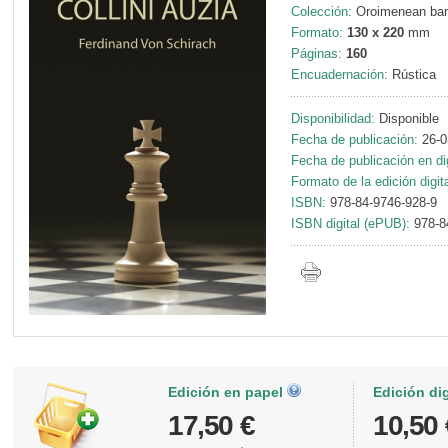
Colección:
Oroimenean bar
Formato:
130 x 220
mm
Páginas:
160
Encuadernación:
Rústica
Disponibilidad:
Disponible
Fecha de publicación:
26-0
Fecha de publicación en dig
Formato de la edición digita
ISBN:
978-84-9746-928-9
ISBN digital (ePUB):
978-8
Edición en papel
Edición di
17,50 €
10,50 