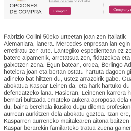
Gastos de envío
no incluidos
OPCIONES
DE COMPRA
Fabrizio Collini 50eko urteetan joan zen Italiatik
Alemaniara, lanera. Mercedes enpresan lan egin
erretiratu zen arte. Lantegiko espedientean ez z
batere aipamenik, arretatsua zen, fidatzekoa eta
gaixotzen zena. Egun batean, ordea, Berlingo Ad
hotelera joan eta bertan ostatu hartuta dagoen g
adineko bat hiltzen du, ustez arrazoirik gabe. Gu
abokatua Kaspar Leinen da, eta hark hartuko du C
defendatzeko lana. Hasieran, Leinenen karrera h
berriari bultzada emateko aukera aproposa dela
du, baina berehala ikusiko dugu dilema profesion
aurrean aurkitzen dela abokatu gaztea. Izan ere,
Kasparren aurreneko maitalearen aitona baitzen 
Kaspar berarekin familarteko tratua zuena gainer