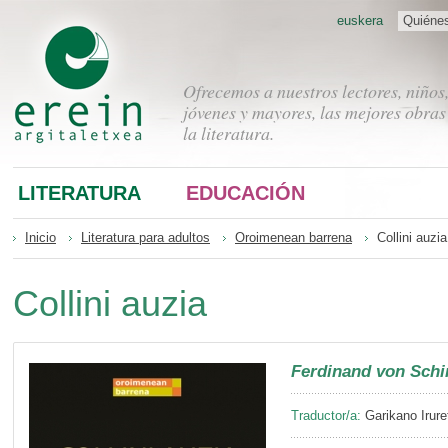
euskera
Quiéne
Ofrecemos a nuestros lectores, niños
jóvenes y mayores, las mejores obras
la literatura.
LITERATURA
EDUCACIÓN
Inicio
Literatura para adultos
Oroimenean barrena
Collini auzia
Collini auzia
Ferdinand von Schi
Traductor/a:
Garikano Irure