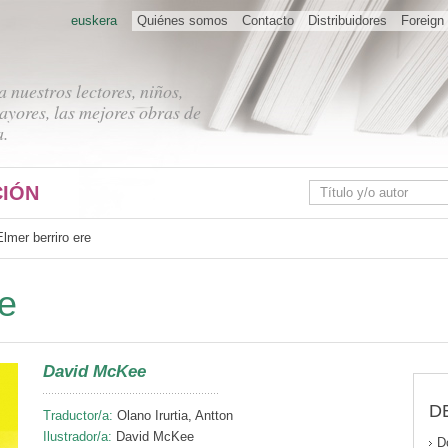
euskera
Quiénes somos
Contacto
Distribuidores
Foreign 
 nuestros lectores, niños,
ayores, las mejores obras de
a.
IÓN
Elmer berriro ere
re
David McKee
D
Traductor/a:
Olano Irurtia, Antton
Ilustrador/a:
David McKee
D