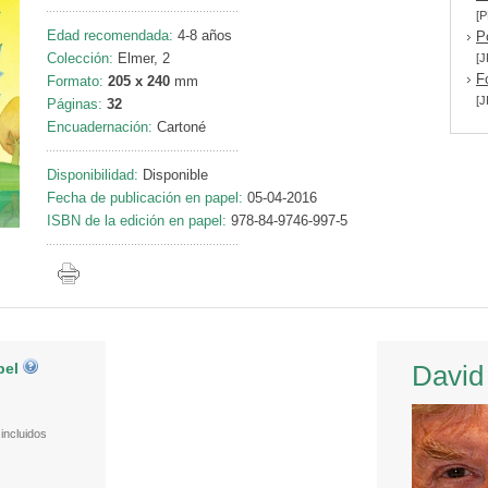
[P
Edad recomendada:
4-8 años
P
Colección:
Elmer, 2
[J
F
Formato:
205 x 240
mm
[J
Páginas:
32
Encuadernación:
Cartoné
Disponibilidad:
Disponible
Fecha de publicación en papel:
05-04-2016
ISBN de la edición en papel:
978-84-9746-997-5
pel
David
incluidos