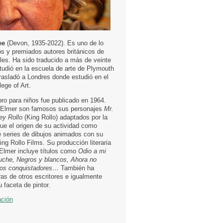
ee
(Devon, 1935-2022). Es uno de lo
 y premiados autores británicos de
tiles. Ha sido traducido a más de veinte
tudió en la escuela de arte de Plymouth
trasladó a Londres donde estudió en el
ege of Art.
bro para niños fue publicado en 1964.
Elmer son famosos sus personajes
Mr.
ey Rollo
(King Rollo) adaptados por la
ue el origen de su actividad como
e series de dibujos animados con su
ng Rollo Films. Su producción literaria
lmer incluye títulos como
Odio a mi
luche, Negros y blancos, Ahora no
Los conquistadores…
También ha
ras de otros escritores e igualmente
u faceta de pintor.
ación