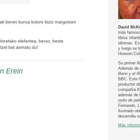
sak beren burua kolore biziz margotzen
David McK
más famosos
libros infan
oloretako elefantea, beraz, beste
idiomas. Es
itzel bat asmatu du!
y luego se 
Howsen Coll
Su primer li
Además de 
en Erein
Benn y el R
BBC. Este f
productor d
compañía Ki
además de E
osito de pe
Fernando, 
ilustrado ob
desarrolla s
Más inform