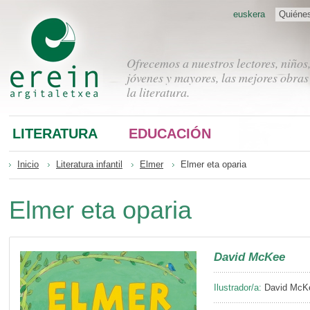
euskera
Quiéne
Ofrecemos a nuestros lectores, niños
jóvenes y mayores, las mejores obras
la literatura.
LITERATURA
EDUCACIÓN
Inicio
Literatura infantil
Elmer
Elmer eta oparia
Elmer eta oparia
David McKee
Ilustrador/a:
David McK