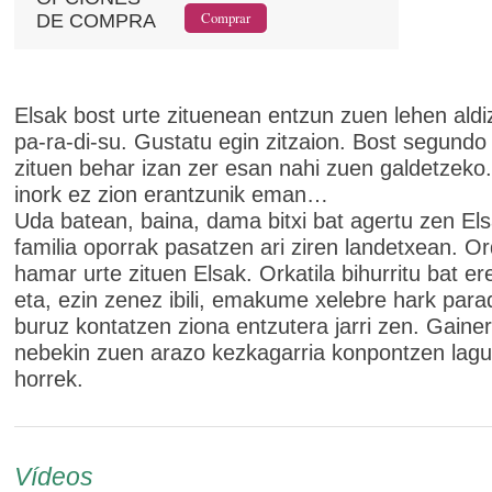
DE COMPRA
Elsak bost urte zituenean entzun zuen lehen aldiz
pa-ra-di-su. Gustatu egin zitzaion. Bost segundo
zituen behar izan zer esan nahi zuen galdetzeko.
inork ez zion erantzunik eman…
Uda batean, baina, dama bitxi bat agertu zen Els
familia oporrak pasatzen ari ziren landetxean. O
hamar urte zituen Elsak. Orkatila bihurritu bat e
eta, ezin zenez ibili, emakume xelebre hark parad
buruz kontatzen ziona entzutera jarri zen. Gainer
nebekin zuen arazo kezkagarria konpontzen lagu
horrek.
Vídeos