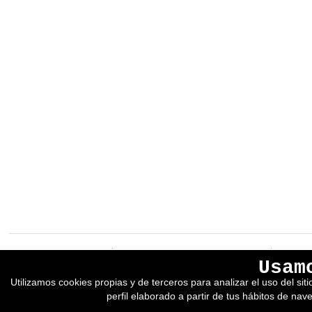
EREIN Argitaletxea
Aviso legal y política de privacidad
Usam
Tolosa etorbidea 107.
Política de Cookies
Utilizamos cookies propias y de terceros para analizar el uso del si
20018
DONOSTIA
Condiciones generales de venta
perfil elaborado a partir de tus hábitos de nav
Tfno.:
(+34) 943 218 300
Desarrollado por adimedia