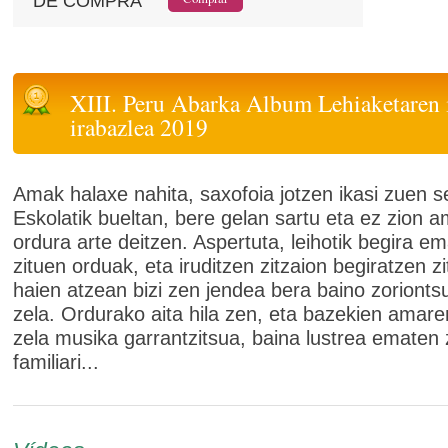
DE COMPRA
XIII. Peru Abarka Album Lehiaketaren 
irabazlea 2019
Amak halaxe nahita, saxofoia jotzen ikasi zuen 
Eskolatik bueltan, bere gelan sartu eta ez zion a
ordura arte deitzen. Aspertuta, leihotik begira e
zituen orduak, eta iruditzen zitzaion begiratzen zi
haien atzean bizi zen jendea bera baino zoriont
zela. Ordurako aita hila zen, eta bazekien amare
zela musika garrantzitsua, baina lustrea ematen 
familiari...