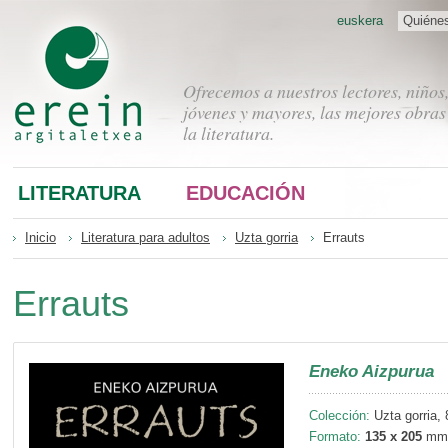
euskera
Quiéne
Ofrecemos a nuestros lectores, niños
jóvenes y mayores, las mejores obras
la literatura.
LITERATURA
EDUCACIÓN
Inicio
Literatura para adultos
Uzta gorria
Errauts
Errauts
Eneko Aizpurua
Colección:
Uzta gorria, 
Formato:
135 x 205
mm