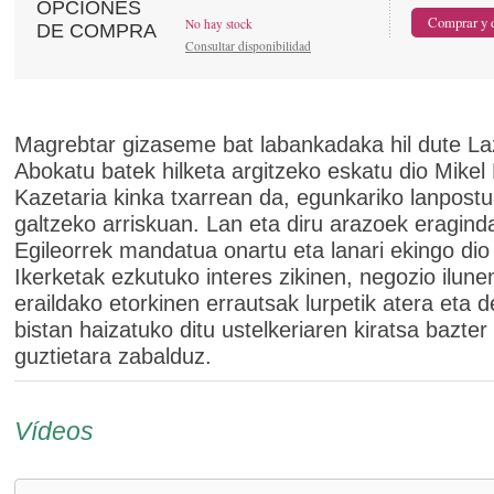
OPCIONES
No hay stock
DE COMPRA
Consultar disponibilidad
Magrebtar gizaseme bat labankadaka hil dute L
Abokatu batek hilketa argitzeko eskatu dio Mikel E
Kazetaria kinka txarrean da, egunkariko lanpost
galtzeko arriskuan. Lan eta diru arazoek eragind
Egileorrek mandatua onartu eta lanari ekingo dio
Ikerketak ezkutuko interes zikinen, negozio ilune
eraildako etorkinen errautsak lurpetik atera eta 
bistan haizatuko ditu ustelkeriaren kiratsa bazter
guztietara zabalduz.
Vídeos