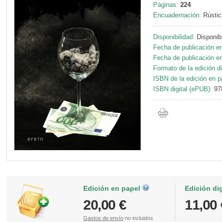
Páginas:
224
Encuadernación:
Rústic
Disponibilidad:
Disponib
Fecha de publicación en
Fecha de publicación en 
Formato de la edición di
ISBN de la edición en p
ISBN digital (ePUB):
97
Edición en papel
Edición di
20,00 €
11,00 
Gastos de envío
no incluidos