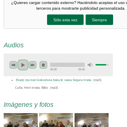
¿Quieres cargar contenido externo? Haciéndolo aceptas el uso 
terceros para mostrarte publicidad personalizada.
Sólo esta vez
Siempre
Audios
00:00
35:40
Ekaitz eta Irati Goikoetxea Itaka lit. saioa Segura Irratia
(
mp3
)
Cuña. Herri Irratia. Bilbo
(
mp3
)
Imágenes y fotos