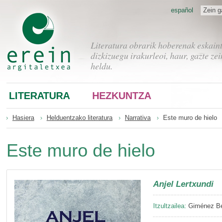
español
Zein g
Literatura obrarik hoberenak eskain
dizkizuegu irakurleoi, haur, gazte zei
heldu.
LITERATURA
HEZKUNTZA
Hasiera
Helduentzako literatura
Narrativa
Este muro de hielo
Este muro de hielo
Anjel Lertxundi
Itzultzailea:
Giménez Be