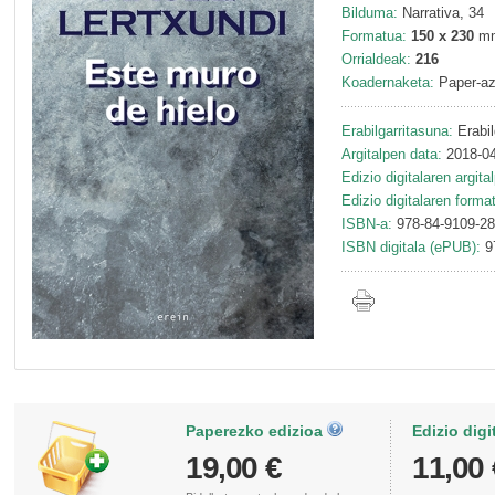
Bilduma:
Narrativa, 34
Formatua:
150 x 230
m
Orrialdeak:
216
Koadernaketa:
Paper-az
Erabilgarritasuna:
Erabil
Argitalpen data:
2018-04
Edizio digitalaren argita
Edizio digitalaren forma
ISBN-a:
978-84-9109-28
ISBN digitala (ePUB):
9
Paperezko edizioa
Edizio digi
19,00 €
11,00 