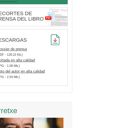
ECORTES DE
RENSA DEL LIBRO
ESCARGAS
ossier de prensa
DF - 128.22 Kb.]
ortada en alta calidad
PG - 1.08 Mb.]
oto del autor en alta calidad
PG - 2.94 Mb.]
rretxe