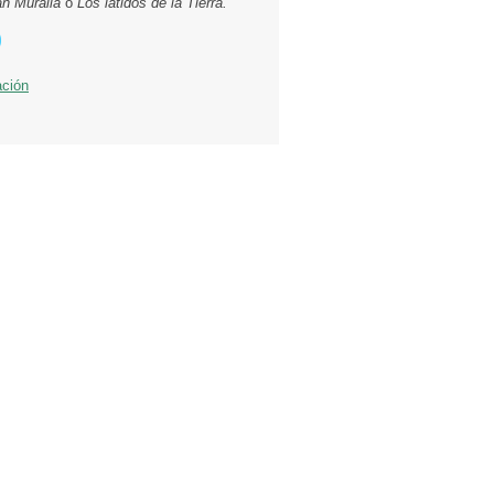
an Muralla
o
Los latidos de la Tierra.
ación