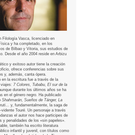
n Filología Vasca, licenciado en
ísica y ha completado, en los
os de Bilbao y Vitoria, sus estudios de
to. Desde el año 2004 reside en Arbizu
ético y exitoso autor tiene la creación
r oficio, ofrece conferencias sobre sus
jes y, además, canta ópera.
 en la escritura fue a través de la
e viajes:
7 Colores, Tubabu, El sur de la
unque durante los últimos años se ha
s en el género negro. Ha publicado
o
Shahmarán, Sueños de Tánger, La
ruti…
y, fundamentalmente, la saga de
e-vidente Touré. Un personaje a través
danzas el autor nos hace participes de
as y penalidades de los «sin papeles».
able, también ha escrito literatura
úblico infantil y juvenil, con títulos como