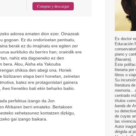
aitzeko adorea ematen dion ezer. Oinazeak
Es doctor e
du gogoan. Ez du ondorioetan pentsatu,
Educación F
ina berak ez du imajinatu ere egiten zer
conservatori
burua aurkituko du berriro han; oraindik ere
piano y can
artan, nahiz eta dagoeneko ez den
(Navarra).
n bera. Alou, Aisha eta Yakouba
Este polifac
literaria po
rrengan ohikoa den abegi ona. Horiek
libros o via
e bizitzaren etapa berri honetan, zeinetan
Su incursión
itmotiva, batez ere protagonistari gainera
literatura d
ihes frenetiko bati ekin beharko baitio.
memoria...
a
centrado má
tada perfektua izango da Jon
títulos com
banda de Ar
en Afrikaren berri emateko. Bertakoen
su detectiv
nbesteko xehetasunez kontatzen dizkigu,
de cuyas an
tzeko gai izango baikara.
las vivenci
Autor inagot
dirigida al p