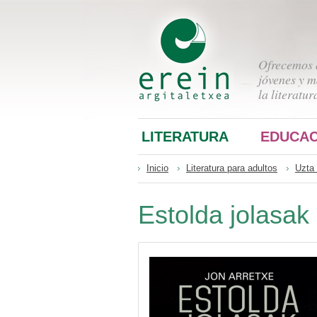
Ofrecemos a
jóvenes y m
la literatur
LITERATURA
EDUCAC
Inicio
Literatura para adultos
Uzta 
Estolda jolasak