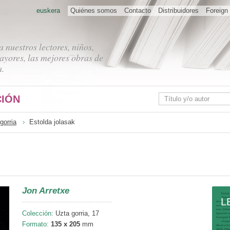
euskera
Quiénes somos
Contacto
Distribuidores
Foreign 
 nuestros lectores, niños,
ayores, las mejores obras de
a.
IÓN
gorria
Estolda jolasak
Jon Arretxe
L
Colección:
Uzta gorria, 17
Formato:
135 x 205
mm