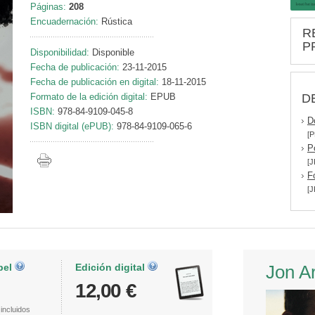
Páginas:
208
Encuadernación:
Rústica
R
P
Disponibilidad:
Disponible
Fecha de publicación:
23-11-2015
Fecha de publicación en digital:
18-11-2015
D
Formato de la edición digital:
EPUB
ISBN:
978-84-9109-045-8
D
ISBN digital (ePUB):
978-84-9109-065-6
[P
P
[J
F
[J
pel
Edición digital
Jon A
12,00 €
incluidos