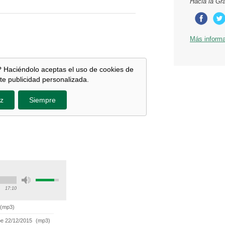
Hacia la Gr
Más inform
 Haciéndolo aceptas el uso de cookies de
te publicidad personalizada.
z
Siempre
17:10
(
mp3
)
rbe 22/12/2015
(
mp3
)