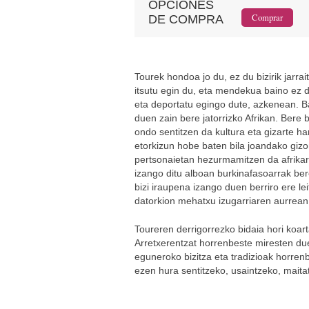
OPCIONES
DE COMPRA
Tourek hondoa jo du, ez du bizirik jarr
itsutu egin du, eta mendekua baino ez 
eta deportatu egingo dute, azkenean. Ba
duen zain bere jatorrizko Afrikan. Bere 
ondo sentitzen da kultura eta gizarte h
etorkizun hobe baten bila joandako gizo
pertsonaietan hezurmamitzen da afrika
izango ditu alboan burkinafasoarrak ber
bizi iraupena izango duen berriro ere le
datorkion mehatxu izugarriaren aurrean, 
Toureren derrigorrezko bidaia hori koar
Arretxerentzat horrenbeste miresten du
eguneroko bizitza eta tradizioak horre
ezen hura sentitzeko, usaintzeko, maita