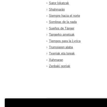
Sator lokatzak
Shahmarán
Siempre hacia el norte
Sombras de la nada
Sueños de Tánger
Tangerko ametsak
Tiempos para la Lyrica
Trumoiaren alaba
Txerriak eta loreak
Xahmaran
Zenbaki gorriak
EREIN Argitaletxea
Aviso legal y po