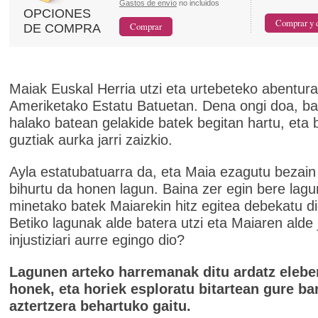
Gastos de envío
no incluidos
OPCIONES
DE COMPRA
Maiak Euskal Herria utzi eta urtebeteko abentura
Ameriketako Estatu Batuetan. Dena ongi doa, ba
halako batean gelakide batek begitan hartu, eta 
guztiak aurka jarri zaizkio.
Ayla estatubatuarra da, eta Maia ezagutu bezain 
bihurtu da honen lagun. Baina zer egin bere lagu
minetako batek Maiarekin hitz egitea debekatu 
Betiko lagunak alde batera utzi eta Maiaren alde j
injustiziari aurre egingo dio?
Lagunen arteko harremanak ditu ardatz eleber
honek, eta horiek esploratu bitartean gure ba
aztertzera behartuko gaitu.