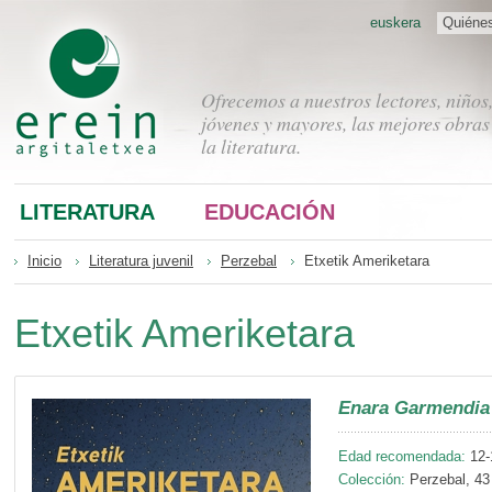
euskera
Quiéne
Ofrecemos a nuestros lectores, niños
jóvenes y mayores, las mejores obras
la literatura.
LITERATURA
EDUCACIÓN
Inicio
Literatura juvenil
Perzebal
Etxetik Ameriketara
Etxetik Ameriketara
Enara Garmendia
Edad recomendada:
12-
Colección:
Perzebal, 43