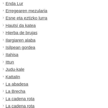
Enda Lur
Erregearen mezularia
Esne eta eztizko lurra
Hautsi da katea
Hierba de brujas
Ilargiaren alaba
Isilpean gordea
Itahisa
Ittun
Judu-kale
Kattalin
La abadesa
La Brecha
La cadena rota
La cadena rota