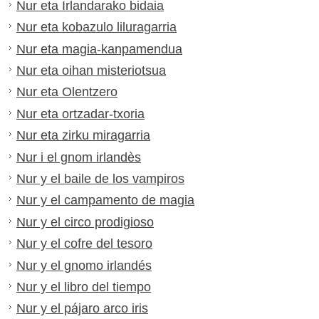
Nur eta Irlandarako bidaia
Nur eta kobazulo liluragarria
Nur eta magia-kanpamendua
Nur eta oihan misteriotsua
Nur eta Olentzero
Nur eta ortzadar-txoria
Nur eta zirku miragarria
Nur i el gnom irlandès
Nur y el baile de los vampiros
Nur y el campamento de magia
Nur y el circo prodigioso
Nur y el cofre del tesoro
Nur y el gnomo irlandés
Nur y el libro del tiempo
Nur y el pájaro arco iris