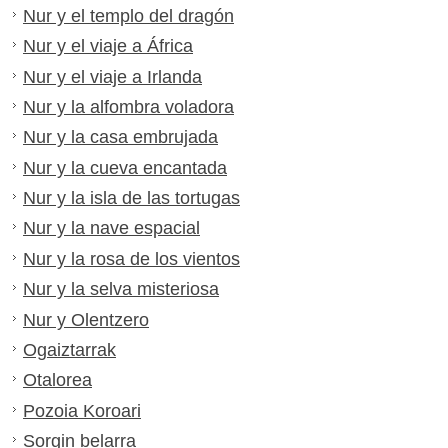
Nur y el templo del dragón
Nur y el viaje a África
Nur y el viaje a Irlanda
Nur y la alfombra voladora
Nur y la casa embrujada
Nur y la cueva encantada
Nur y la isla de las tortugas
Nur y la nave espacial
Nur y la rosa de los vientos
Nur y la selva misteriosa
Nur y Olentzero
Ogaiztarrak
Otalorea
Pozoia Koroari
Sorgin belarra