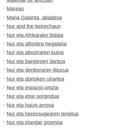
Malkoak lur antzuan
Mareas
Maria Galanta, abadesa
Nur and the leprechaun
Nur eta Afrikarako bidaia
Nur eta alfonbra hegalaria
Nur eta altxorraren kutxa
Nur eta banpiroen dantza
Nur eta denboraren liburua
Nur eta dortoken uhartea
Nur eta espazio-ontzia
Nur eta etxe sorgindua
Nur eta haize-arrosa
Nur eta herensugearen tenplua
Nur eta irlandar gnomoa