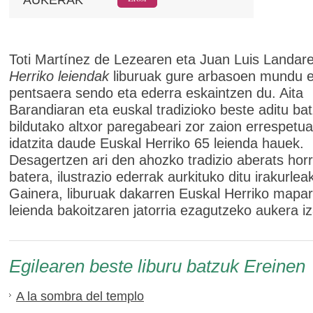
Toti Martínez de Lezearen eta Juan Luis Landa
Herriko leiendak
liburuak gure arbasoen mundu e
pentsaera sendo eta ederra eskaintzen du. Aita
Barandiaran eta euskal tradizioko beste aditu ba
bildutako altxor paregabeari zor zaion errespetua
idatzita daude Euskal Herriko 65 leienda hauek.
Desagertzen ari den ahozko tradizio aberats horr
batera, ilustrazio ederrak aurkituko ditu irakurlea
Gainera, liburuak dakarren Euskal Herriko mapar
leienda bakoitzaren jatorria ezagutzeko aukera i
Egilearen beste liburu batzuk Ereinen
A la sombra del templo