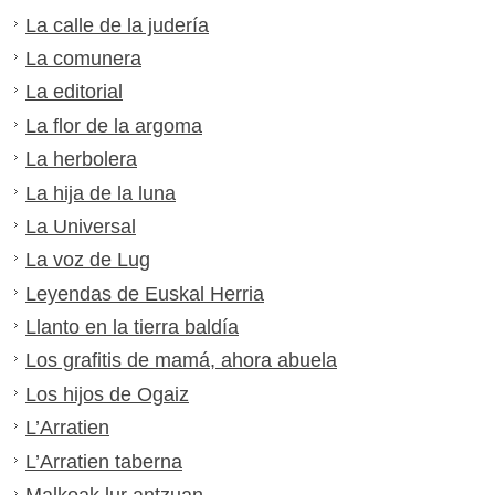
La calle de la judería
La comunera
La editorial
La flor de la argoma
La herbolera
La hija de la luna
La Universal
La voz de Lug
Leyendas de Euskal Herria
Llanto en la tierra baldía
Los grafitis de mamá, ahora abuela
Los hijos de Ogaiz
L’Arratien
L’Arratien taberna