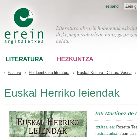
español
Zein g
Literatura obrarik hoberenak eskain
dizkizuegu irakurleoi, haur, gazte zei
heldu.
LITERATURA
HEZKUNTZA
Hasiera
Helduentzako literatura
Euskal Kultura - Cultura Vasca
Euskal Herriko leiendak
Toti Martínez de 
Itzultzailea:
Rosetta Tes
Ilustratzailea:
Juan Luis