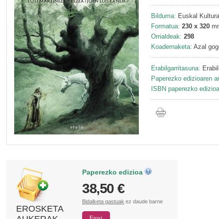
Bilduma:
Euskal Kultura
Formatua:
230 x 320
m
Orrialdeak:
298
Koadernaketa:
Azal gog
Erabilgarritasuna:
Erabil
Paperezko edizioaren ar
ISBN paperezko edizioa
Paperezko edizioa
38,50 €
Bidalketa gastuak
ez daude barne
EROSKETA
AUKERAK