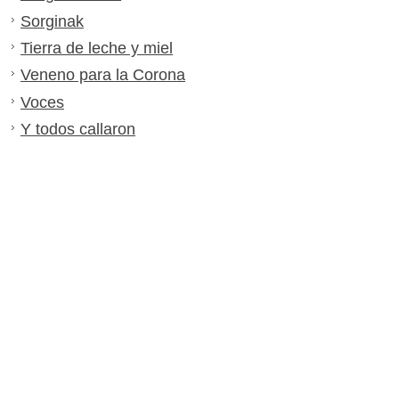
Sorginak
Tierra de leche y miel
Veneno para la Corona
Voces
Y todos callaron