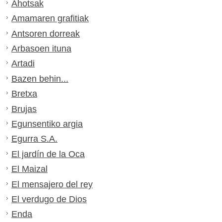
Ahotsak
Amamaren grafitiak
Antsoren dorreak
Arbasoen ituna
Artadi
Bazen behin...
Bretxa
Brujas
Egunsentiko argia
Egurra S.A.
El jardín de la Oca
El Maizal
El mensajero del rey
El verdugo de Dios
Enda