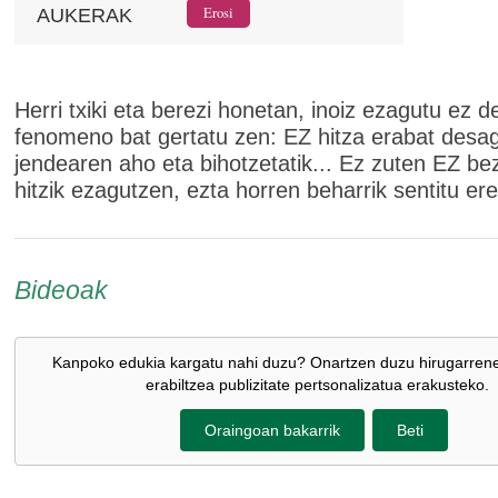
AUKERAK
Herri txiki eta berezi honetan, inoiz ezagutu ez d
fenomeno bat gertatu zen: EZ hitza erabat desa
jendearen aho eta bihotzetatik... Ez zuten EZ be
hitzik ezagutzen, ezta horren beharrik sentitu ere
Bideoak
Kanpoko edukia kargatu nahi duzu? Onartzen duzu hirugarren
erabiltzea publizitate pertsonalizatua erakusteko.
Oraingoan bakarrik
Beti