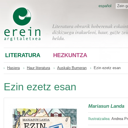
español
Zein g
Literatura obrarik hoberenak eskain
dizkizuegu irakurleoi, haur, gazte zei
heldu.
LITERATURA
HEZKUNTZA
Hasiera
Haur literatura
Auskalo Bumeran
Ezin ezetz esan
Ezin ezetz esan
Mariasun Landa
Ilustratzailea:
Andrea Pr