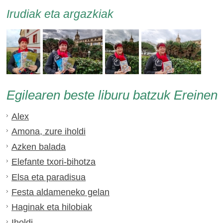
Irudiak eta argazkiak
Egilearen beste liburu batzuk Ereinen
Alex
Amona, zure iholdi
Azken balada
Elefante txori-bihotza
Elsa eta paradisua
Festa aldameneko gelan
Haginak eta hilobiak
Iholdi