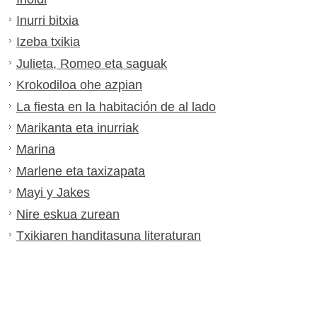
Inurri bitxia
Izeba txikia
Julieta, Romeo eta saguak
Krokodiloa ohe azpian
La fiesta en la habitación de al lado
Marikanta eta inurriak
Marina
Marlene eta taxizapata
Mayi y Jakes
Nire eskua zurean
Txikiaren handitasuna literaturan