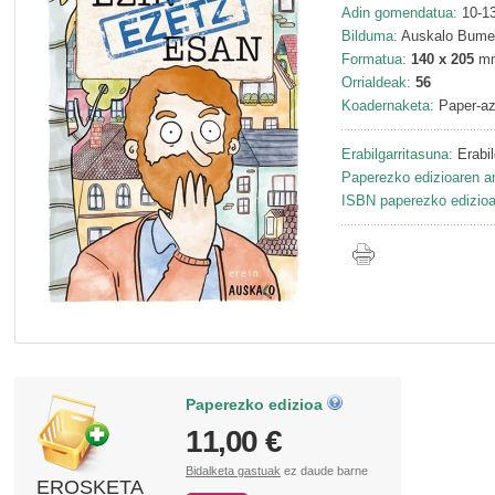
Adin gomendatua:
10-13
Bilduma:
Auskalo Bumer
Formatua:
140 x 205
m
Orrialdeak:
56
Koadernaketa:
Paper-az
Erabilgarritasuna:
Erabil
Paperezko edizioaren ar
ISBN paperezko edizioa
Paperezko edizioa
11,00 €
Bidalketa gastuak
ez daude barne
EROSKETA