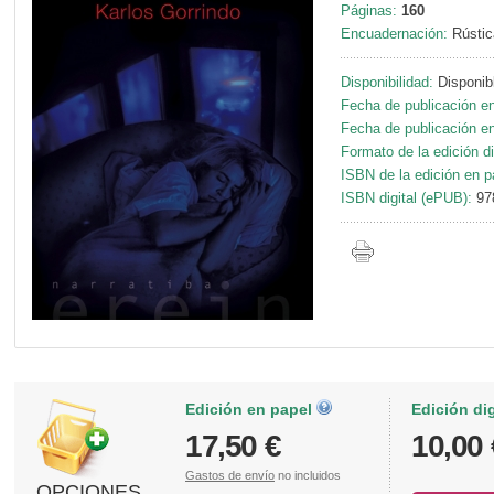
Páginas:
160
Encuadernación:
Rústic
Disponibilidad:
Disponib
Fecha de publicación en
Fecha de publicación en 
Formato de la edición di
ISBN de la edición en p
ISBN digital (ePUB):
97
Edición en papel
Edición di
17,50 €
10,00 
Gastos de envío
no incluidos
OPCIONES