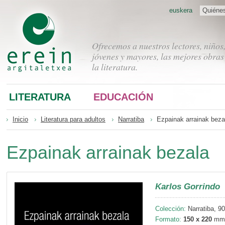
euskera
Quiéne
Ofrecemos a nuestros lectores, niños
jóvenes y mayores, las mejores obras
la literatura.
LITERATURA
EDUCACIÓN
Inicio
Literatura para adultos
Narratiba
Ezpainak arrainak beza
Ezpainak arrainak bezala
Karlos Gorrindo
Colección:
Narratiba, 90
Formato:
150 x 220
mm