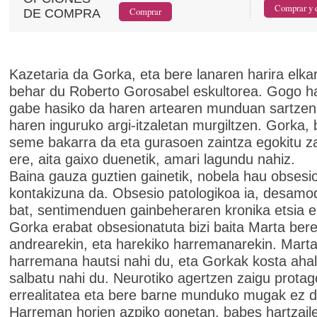
DE COMPRA
Kazetaria da Gorka, eta bere lanaren harira elkar
behar du Roberto Gorosabel eskultorea. Gogo ha
gabe hasiko da haren artearen munduan sartzen
haren inguruko argi-itzaletan murgiltzen. Gorka, 
seme bakarra da eta gurasoen zaintza egokitu za
ere, aita gaixo duenetik, amari lagundu nahiz.
Baina gauza guztien gainetik, nobela hau obsesi
kontakizuna da. Obsesio patologikoa ia, desamodi
bat, sentimenduen gainbeheraren kronika etsia e
Gorka erabat obsesionatuta bizi baita Marta ber
andrearekin, eta harekiko harremanarekin. Mart
harremana hautsi nahi du, eta Gorkak kosta aha
salbatu nahi du. Neurotiko agertzen zaigu protag
errealitatea eta bere barne munduko mugak ez di
Harreman horien azpiko gonetan, babes hartzaile