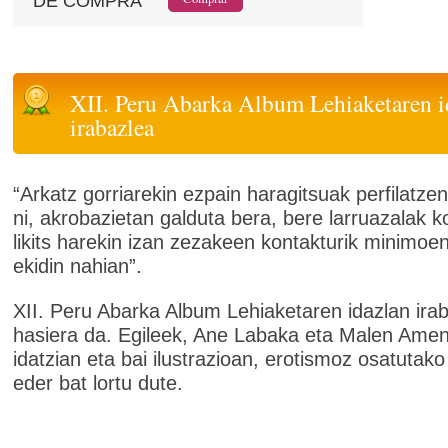
DE COMPRA
XII. Peru Abarka Album Lehiaketaren i
irabazlea
“Arkatz gorriarekin ezpain haragitsuak perfilatze
ni, akrobazietan galduta bera, bere larruazalak 
likits harekin izan zezakeen kontakturik minimoe
ekidin nahian”.
XII. Peru Abarka Album Lehiaketaren idazlan ira
hasiera da. Egileek, Ane Labaka eta Malen Amen
idatzian eta bai ilustrazioan, erotismoz osatutako
eder bat lortu dute.