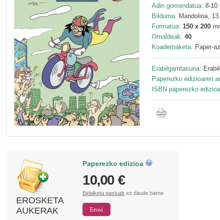
Adin gomendatua:
8-10 
Bilduma:
Mandolina, 13
Formatua:
150 x 200
m
Orrialdeak:
40
Koadernaketa:
Paper-az
Erabilgarritasuna:
Erabil
Paperezko edizioaren ar
ISBN paperezko edizioa
Paperezko edizioa
10,00 €
Bidalketa gastuak
ez daude barne
EROSKETA
AUKERAK