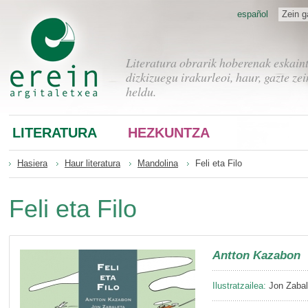
español
Zein g
Literatura obrarik hoberenak eskain
dizkizuegu irakurleoi, haur, gazte zei
heldu.
LITERATURA
HEZKUNTZA
Hasiera
Haur literatura
Mandolina
Feli eta Filo
Feli eta Filo
Antton Kazabon
Ilustratzailea:
Jon Zabal