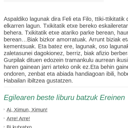
Aspaldiko lagunak dira Feli eta Filo, ttiki-ttikitatik 
elkarren lagun. Txikitatik etxe bereko eskailereta
behera. Txikitatik etxe atariko parke berean, hau
berean…Biak bizkor amorratuak. Arrunt biziak et
kementsuak. Eta batez ere, lagunak, oso laguna
zaletasunei dagokionez, berriz, biak afizio berber
Gurpilak dituen edozein tramankulu aurrean ikusi
haren gainean jarri arteko onik ez.Eta behin gain
ondoren, zenbat eta abiada handiagoan ibili, hob
Habailan ibiltzea gustatzen.
Egilearen beste liburu batzuk Ereinen
Ai, Ximun, Ximun!
Arre! Arre!
Bi kutxatxo