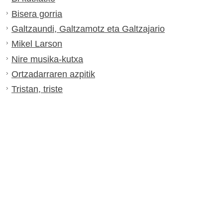
Bisera gorria
Galtzaundi, Galtzamotz eta Galtzajario
Mikel Larson
Nire musika-kutxa
Ortzadarraren azpitik
Tristan, triste