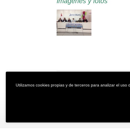
Imágenes y fotos
EREIN Argitaletxea
Aviso legal y po
Utilizamos cookies propias y de terceros para analizar el uso d
Tolosa etorbidea 107.
Política de Coo
20018
DONOSTIA
Condiciones ge
Tfno.:
(+34) 943 218 300
Desarrollado p
Fax:
(+34) 943 218 311
erein@erein.eus