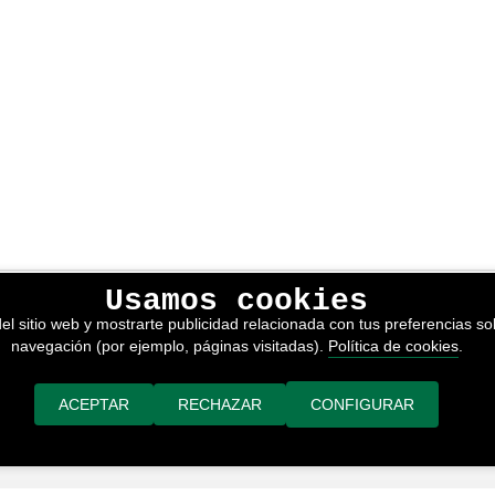
Usamos cookies
lítica de privacidad
el sitio web y mostrarte publicidad relacionada con tus preferencias sob
kies
navegación (por ejemplo, páginas visitadas).
Política de cookies
.
nerales de venta
or adimedia
ACEPTAR
RECHAZAR
CONFIGURAR