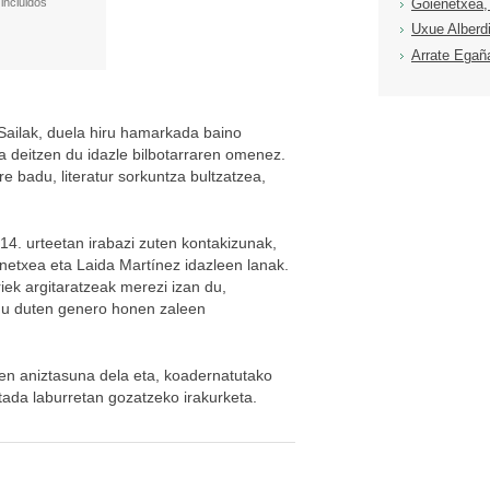
incluidos
Goienetxea,
Uxue Alberd
Arrate Egañ
Sailak, duela hiru hamarkada baino
ta deitzen du idazle bilbotarraren omenez.
e badu, literatur sorkuntza bultzatzea,
14. urteetan irabazi zuten kontakizunak,
netxea eta Laida Martínez idazleen lanak.
oriek argitaratzeak merezi izan du,
andu duten genero honen zaleen
ten aniztasuna dela eta, koadernatutako
utada laburretan gozatzeko irakurketa.