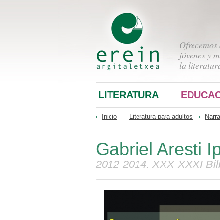
Ofrecemos a
jóvenes y m
la literatur
LITERATURA
EDUCAC
Inicio
Literatura para adultos
Narra
Gabriel Aresti 
2012-2014. XXX-XXXI Bilb