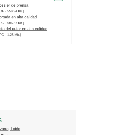
ossier de prensa
DF - 559.94 Kb.]
ortada en alta calidad
PG - 586.37 Kb.]
oto del autor en alta calidad
PG - 1.23 Mb.]
s
varro, Laida