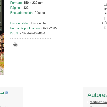
Formato:
150 x 220
mm
D
Páginas:
122
[P
Encuadernación:
Rústica
P
[J
F
Disponibilidad:
Disponible
[J
Fecha de publicación:
06-05-2015
ISBN:
978-84-9746-981-4
pel
Autore
Martínez Na