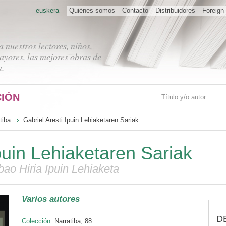
euskera
Quiénes somos
Contacto
Distribuidores
Foreign 
 nuestros lectores, niños,
ayores, las mejores obras de
a.
IÓN
tiba
Gabriel Aresti Ipuin Lehiaketaren Sariak
Ipuin Lehiaketaren Sariak
ao Hiria Ipuin Lehiaketa
Varios autores
D
Colección:
Narratiba, 88