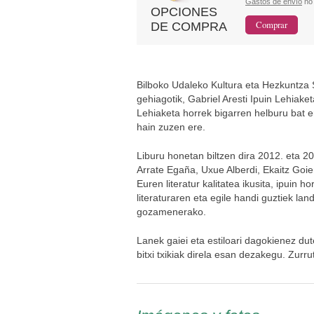
Gastos de envío
no 
OPCIONES
DE COMPRA
Bilboko Udaleko Kultura eta Hezkuntza 
gehiagotik, Gabriel Aresti Ipuin Lehiake
Lehiaketa horrek bigarren helburu bat er
hain zuzen ere.
Liburu honetan biltzen dira 2012. eta 20
Arrate Egaña, Uxue Alberdi, Ekaitz Goie
Euren literatur kalitatea ikusita, ipuin h
literaturaren eta egile handi guztiek l
gozamenerako.
Lanek gaiei eta estiloari dagokienez du
bitxi txikiak direla esan dezakegu. Zurr