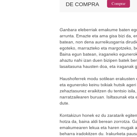
DE COMPRA
Ganbara
eleberriak emakume baten egun
arrunta. Emazte eta ama gisa bizi da, e
batean, non dena aurreikusgarria dirud
egoteko, marrazteko eta margotzeko, ber
Baina egun batean, iraganeko eguneroko
ahaztu nahi izan duen bizipen batek ber
lasaitasuna hausten doa, eta iraganak 
Haushoferrek modu sotilean erakusten 
eta eguneroko keinu txikiak hutsik ageri
zehaztasunez eraikitzen du tentsio isila
narratzailearen buruan. Isiltasunak eta
dute.
Kontakizun honek ez du zaratarik egiten
hotza da, baina aldi berean zorrotza. Ga
emakumearen lekua eta haren mugak ager
beharra iradokitzen du. Irakurketa pau