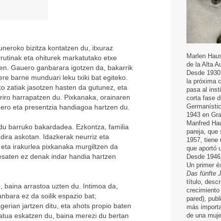
eroko bizitza kontatzen du, itxuraz
Marlen Haus
rrutinak eta ohiturek markatutako etxe
de la Alta A
ien. Gauero ganbarara igotzen da, bakarrik
Desde 1930​
e barne munduari leku txiki bat egiteko.
la próxima 
 zatiak jasotzen hasten da gutunez, eta
pasa al ins
riro harrapatzen du. Pixkanaka, orainaren
corta fase d
Germanístic
gero eta presentzia handiagoa hartzen du.
1943 en Gra
Manfred Hau
du barruko bakardadea. Ezkontza, familia
pareja, que
 dira askotan. Idazkerak neurriz eta
1957, tiene
, eta irakurlea pixkanaka murgiltzen da
que aportó 
 esaten ez denak indar handia hartzen
Desde 1946 p
Un primer éx
Das fünfte 
título, desc
, baina arrastoa uzten du. Intimoa da,
crecimiento
nbara ez da soilik espazio bat;
pared), pub
ian jartzen ditu, eta ahots propio baten
más importa
satua eskatzen du, baina merezi du bertan
de una muje