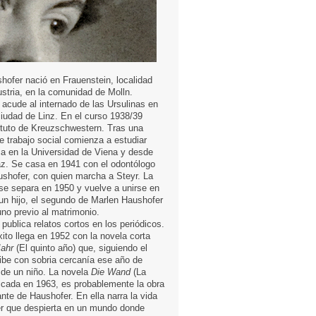
hofer nació en Frauenstein, localidad
ustria, en la comunidad de Molln.
 acude al internado de las Ursulinas en
ciudad de Linz. En el curso 1938/39
tituto de Kreuzschwestern. Tras una
e trabajo social comienza a estudiar
a en la Universidad de Viena y desde
z. Se casa en 1941 con el odontólogo
shofer, con quien marcha a Steyr. La
 se separa en 1950 y vuelve a unirse en
 un hijo, el segundo de Marlen Haushofer
uno previo al matrimonio.
ublica relatos cortos en los periódicos.
ito llega en 1952 con la novela corta
Jahr
(El quinto año) que, siguiendo el
ribe con sobria cercanía ese año de
 de un niño. La novela
Die Wand
(La
licada en 1963, es probablemente la obra
nte de Haushofer. En ella narra la vida
r que despierta en un mundo donde