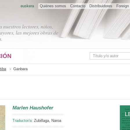
euskera
Quiénes somos
Contacto
Distribuidores
Foreign 
 nuestros lectores, niños,
ayores, las mejores obras de
a.
IÓN
tiba
Ganbara
Marlen Haushofer
L
Traductor/a:
Zubillaga, Naroa