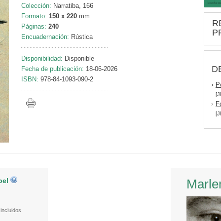
Colección:
Narratiba, 166
Formato:
150 x 220
mm
R
Páginas:
240
P
Encuadernación:
Rústica
Disponibilidad:
Disponible
D
Fecha de publicación:
18-06-2026
ISBN:
978-84-1093-090-2
P
[J
F
[J
pel
Marle
incluidos