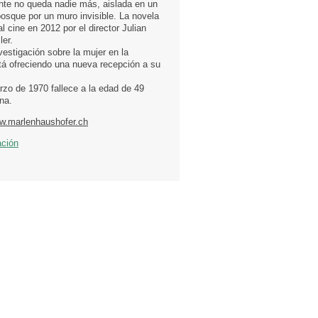
te no queda nadie más, aislada en un
osque por un muro invisible.​ La novela
al cine en 2012 por el director Julian
er.
vestigación sobre la mujer en la
stá ofreciendo una nueva recepción a su
rzo de 1970 fallece a la edad de 49
na.
ww.marlenhaushofer.ch
ación