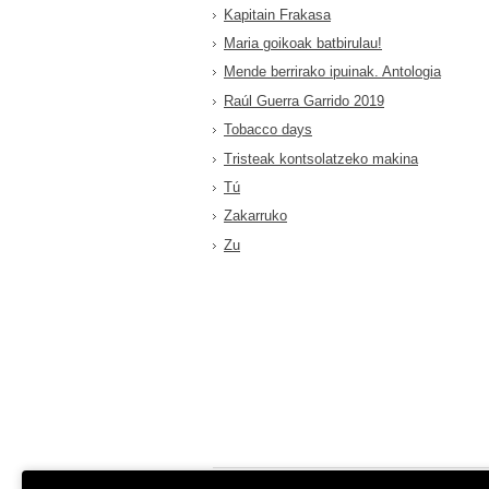
Kapitain Frakasa
Maria goikoak batbirulau!
Mende berrirako ipuinak. Antologia
Raúl Guerra Garrido 2019
Tobacco days
Tristeak kontsolatzeko makina
Tú
Zakarruko
Zu