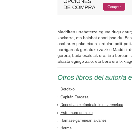
OPCIONES
DE COMPRA
Maddiren urtebetetze eguna dugu gaur; 
koxkorra, eta hainbat opari jaso du. B
osabaren paketetxoa: ordulari polit-pol
harrigarriak gertatuko zaizkio Maddiri: 
gerora, baita esaldiak ere. Era berean, 
ahaztu egingo zaio, eta bera ere txikia
Otros libros del autor/a 
Botoitxo
Capitán Fracasa
Donostian elefanteak ikusi zirenekoa
Este muro de hielo
Hamaseigarrenean aidanez
Horma