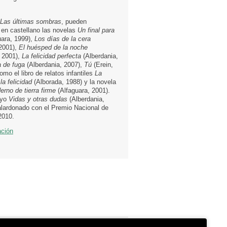
Las últimas sombras
, pueden
 en castellano las novelas
Un final para
uara, 1999),
Los días de la cera
 2001),
El huésped de la noche
, 2001),
La felicidad perfecta
(Alberdania,
a de fuga
(Alberdania, 2007),
Tú
(Erein,
omo el libro de relatos infantiles
La
la felicidad
(Alborada, 1988) y la novela
rno de tierra firme
(Alfaguara, 2001).
ayo
Vidas y otras dudas
(Alberdania,
alardonado con el Premio Nacional de
2010.
ación