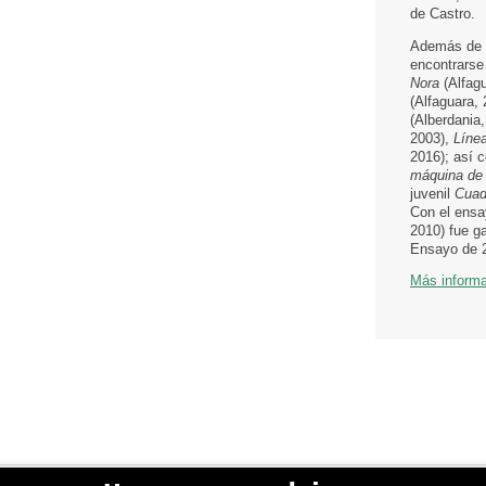
de Castro.
Además de
encontrarse
Nora
(Alfag
(Alfaguara,
(Alberdania
2003),
Líne
2016); así c
máquina de 
juvenil
Cuade
Con el ens
2010) fue g
Ensayo de 
Más inform