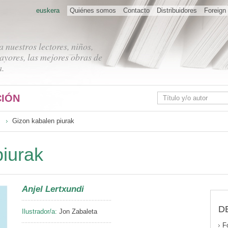
euskera
Quiénes somos
Contacto
Distribuidores
Foreign 
 nuestros lectores, niños,
ayores, las mejores obras de
a.
IÓN
Gizon kabalen piurak
piurak
Anjel Lertxundi
D
Ilustrador/a:
Jon Zabaleta
F