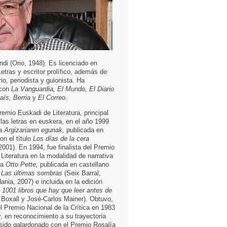
ndi (Orio, 1948). Es licenciado en
Letras y escritor prolífico, además de
ario, periodista y guionista. Ha
 con
La Vanguardia, El Mundo, El Diario
aís, Berria
y
El Correo
.
emio Euskadi de Literatura, principal
las letras en euskera, en el año 1999
la
Argizariaren egunak,
publicada en
on el título
Los días de la cera
2001). En 1994, fue finalista del Premio
Literatura en la modalidad de narrativa
la
Otto Pette,
publicada en castellano
o
Las últimas sombras
(Seix Barral,
ania, 2007) e incluida en la edición
e
1001 libros que hay que leer antes de
 Boxall y José-Carlos Mainer). Obtuvo,
l Premio Nacional de la Crítica en 1983
, en reconocimiento a su trayectoria
a sido galardonado con el Premio Rosalía