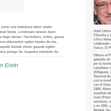
zortzi urte betetzera dator neska
Anjel Lertxu
esteak beste, Londresen lanean duen
Filosofía y 
ita dago bertan. Harrezkero, ordea, gauza
crítico liter
dena alderantziz egiten hasiko da eta,
colaborado
aspaldi ikasiak zituen gauzak egiten
Vasco, El P
gotuz joango da, txupetea eskatuko du...
Obtuvo el Pr
galardón de 
por la nove
en Erein
castellano c
(Alfaguara, 
Nacional de 
con la nove
con el títul
1996; Alberd
española d
morir (
Peter
asimismo, e
y en 1991, y
literaria, h