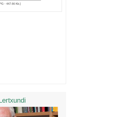
PG - 447.66 Kb.]
Lertxundi