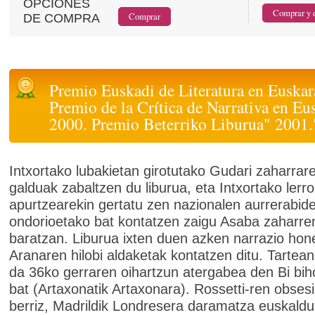
OPCIONES
DE COMPRA
Premio Euskadi de Literatura en Euskar
Premio de la Crítica de Narrativa en Eu
2000. Premio Beterriko Liburua" 2001.
Intxortako lubakietan girotutako Gudari zaharrar
galduak zabaltzen du liburua, eta Intxortako lerr
apurtzearekin gertatu zen nazionalen aurrerabid
ondorioetako bat kontatzen zaigu Asaba zaharre
baratzan. Liburua ixten duen azken narrazio hon
Aranaren hilobi aldaketak kontatzen ditu. Tartean
da 36ko gerraren oihartzun atergabea den Bi biho
bat (Artaxonatik Artaxonara). Rossetti-ren obses
berriz, Madrildik Londresera daramatza euskaldu