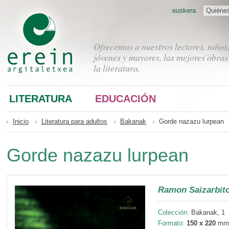
euskera
Quiéne
Ofrecemos a nuestros lectores, niños
jóvenes y mayores, las mejores obras
la literatura.
LITERATURA
EDUCACIÓN
Inicio
Literatura para adultos
Bakanak
Gorde nazazu lurpean
Gorde nazazu lurpean
Ramon Saizarbito
Colección:
Bakanak, 1
Formato:
150 x 220
mm