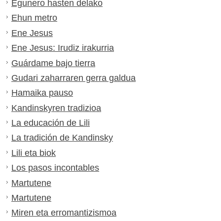
Egunero hasten delako
Ehun metro
Ene Jesus
Ene Jesus: Irudiz irakurria
Guárdame bajo tierra
Gudari zaharraren gerra galdua
Hamaika pauso
Kandinskyren tradizioa
La educación de Lili
La tradición de Kandinsky
Lili eta biok
Los pasos incontables
Martutene
Martutene
Miren eta erromantizismoa