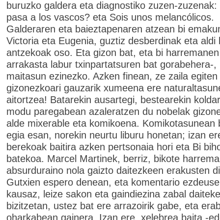
buruzko galdera eta diagnostiko zuzen-zuzenak
pasa a los vascos? eta Sois unos melancólicos.
Galderaren eta baieztapenaren atzean bi emaku
Victoria eta Eugenia, guztiz desberdinak eta aldi
antzekoak oso. Eta gizon bat, eta bi harremanen
arrakasta labur txinpartatsuren bat gorabehera-, 
maitasun ezinezko. Azken finean, ze zaila egiten
gizonezkoari gauzarik xumeena ere naturaltasun
aitortzea! Batarekin ausartegi, bestearekin koldar
modu paregabean azaleratzen du nobelak gizon
alde mixerable eta komikoena. Komikotasunean 
egia esan, norekin neurtu liburu honetan; izan ere
berekoak baitira azken pertsonaia hori eta Bi biho
batekoa. Marcel Martinek, berriz, bikote harrem
absurduraino nola gaizto daitezkeen erakusten d
Gutxien espero denean, eta komentario ezdeus
kausaz, leize sakon eta gaindiezina zabal daitek
bizitzetan, ustez bat ere arrazoirik gabe, eta era
oharkabean gainera. Izan ere, xelebrea baita -ed