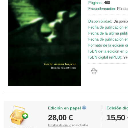
Páginas:
468
Encuadernación:
Rústic
Disponibilidad:
Disponib
Fecha de publicación en
Fecha de la última publ
Fecha de publicación en 
Formato de la edición di
ISBN de la edición en p
ISBN digital (ePUB):
97
Edición en papel
Edición di
28,00 €
15,50 
Gastos de envío
no incluidos