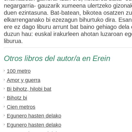
negargarria- gauzarik xumeena ulertzeko gizona
duen ezintasuna. Bat-batean, bikotea osatzen zu
elkarrenganako bi ezezagun bihurtuko dira. Esan
ere ez dago liburu arrunt bat baino gehiago dela
duzun hau: euskal irakurleen ahotan luzaroan e
liburua.
Otros libros del autor/a en Erein
100 metro
Amor y guerra
Bi bihotz, hilobi bat
Bihotz bi
Cien metros
Egunero hasten delako
Egunero hasten delako