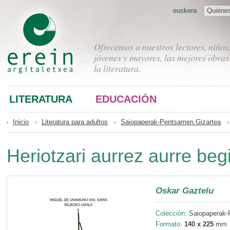
euskera
Quiéne
Ofrecemos a nuestros lectores, niños
jóvenes y mayores, las mejores obras
la literatura.
LITERATURA
EDUCACIÓN
Inicio
Literatura para adultos
Saiopaperak-Pentsamen.Gizartea
Heriotzari aurrez aurre beg
Oskar Gaztelu
Colección:
Saiopaperak-
Formato:
140 x 225
mm