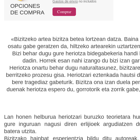
Gastos de envío
no incluidos
OPCIONES
DE COMPRA
«Bizitzeko artea bizitza betea lortzean datza. Baina 
osatu gabe geratzen da, hiltzeko artearekin uztartze
Bizi behar dugu gure heriotza bidegabekeria handi 
dadin. Horrek esan nahi izango du bizi izan gar
Heriotza onartu behar dugu naturaltasunez, bizitzare
berritzeko prozesu gisa. Heriotzari eztenkada hautsi 
bere tragediaz gabeturik. Bizitza ona izan duela pe
duenak heriotza espero du, gorrotorik eta zorrik gabe
Lan honen helburua heriotzari buruzko teorietara hur
gure inguruan nagusi diren erlijioek argudiatzen 
batera utzita.
Bizitzako hainbat esperientzia bildu ditu autoreak