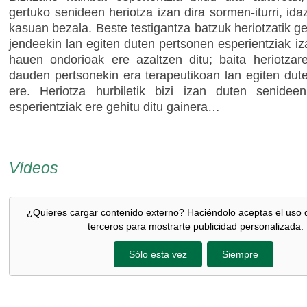
gertuko senideen heriotza izan dira sormen-iturri, ida
kasuan bezala. Beste testigantza batzuk heriotzatik g
jendeekin lan egiten duten pertsonen esperientziak iza
hauen ondorioak ere azaltzen ditu; baita heriotzare
dauden pertsonekin era terapeutikoan lan egiten dut
ere. Heriotza hurbiletik bizi izan duten senidee
esperientziak ere gehitu ditu gainera…
Vídeos
¿Quieres cargar contenido externo? Haciéndolo aceptas el uso 
terceros para mostrarte publicidad personalizada.
Sólo esta vez
Siempre