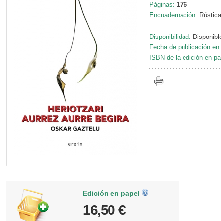
Páginas:
176
Encuadernación:
Rústica
Disponibilidad:
Disponibl
Fecha de publicación en 
ISBN de la edición en pa
Edición en papel
16,50 €