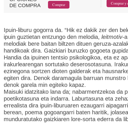
DE COMPRA
Ipuin-liburu gogorra da. “Hik ez dakik zer den be
ipuin guztietan entzungo den melodia,
leitmotiv
-a
melodiak bere baitan biltzen dituen geruza-azala
handikoak dira. Gaizkiari buruzko gogoeta gupid
Handia da ipuinen tentsio psikologikoa, eta ez a
irakurlearengan sortutako deserosotasuna. Irakur
ezinegona sortzen dioten galderak eta hausnark
egiten dira. Denok daramagula barruan munstro 
denok garela min egiteko kapaz.
Maisuki idatzitako lana da; nabarmentzekoa da 
poetikotasuna eta indarra. Laburtasuna eta zeh
errealista dira ipuin-liburuaren ezaugarri aipagarr
berean, poema gogoangarri baten haritik, jolase
munduratutako gaizkiaren lore-sorta ederra da li