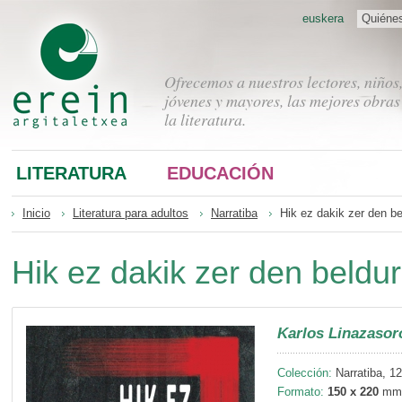
euskera
Quiéne
Ofrecemos a nuestros lectores, niños
jóvenes y mayores, las mejores obras
la literatura.
LITERATURA
EDUCACIÓN
Inicio
Literatura para adultos
Narratiba
Hik ez dakik zer den be
Hik ez dakik zer den beldur
Karlos Linazasor
Colección:
Narratiba, 1
Formato:
150 x 220
mm