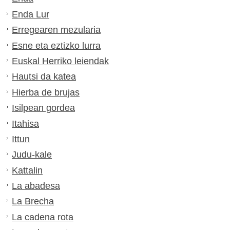
Enda Lur
Erregearen mezularia
Esne eta eztizko lurra
Euskal Herriko leiendak
Hautsi da katea
Hierba de brujas
Isilpean gordea
Itahisa
Ittun
Judu-kale
Kattalin
La abadesa
La Brecha
La cadena rota