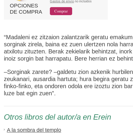
Gastos de envío
no incluidos
OPCIONES
DE COMPRA
“Madaleni ez zitzaion zalantzarik geratu emakum
sorginak zirela, baina ez zuen ulertzen nola harr
atxilotu zituzten. Berak zekielarik behintzat, inor
inoiz sorgin bat harrapatu. Bere herrian ez behint
–Sorginak zarete? –galdetu zion azkenik hurbilen
zeukanari, ausardia hartuta; hura begira geratu z
finko-finko, eta ondoren odola ere izoztu zion barr
luze bat egin zuen”.
Otros libros del autor/a en Erein
A la sombra del templo