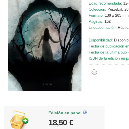
Edad recomendada:
12-
Colección:
Perzebal, 28
Formato:
130 x 205
mm
Páginas:
152
Encuadernación:
Rústic
Disponibilidad:
Disponib
Fecha de publicación en
Fecha de la última publi
ISBN de la edición en p
Edición en papel
18,50 €