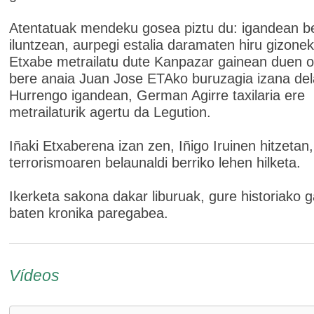
Atentatuak mendeku gosea piztu du: igandean be
iluntzean, aurpegi estalia daramaten hiru gizonek
Etxabe metrailatu dute Kanpazar gainean duen o
bere anaia Juan Jose ETAko buruzagia izana del
Hurrengo igandean, German Agirre taxilaria ere
metrailaturik agertu da Legution.
Iñaki Etxaberena izan zen, Iñigo Iruinen hitzetan,
terrorismoaren belaunaldi berriko lehen hilketa.
Ikerketa sakona dakar liburuak, gure historiako ga
baten kronika paregabea.
Vídeos