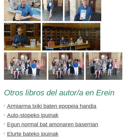
Otros libros del autor/a en Erein
Armiarma txiki baten epopeia handia
Auto-stopeko ipuinak
Egun normal bat amonaren baserrian
Elurte bateko ipuinak