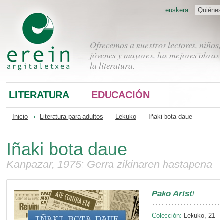
euskera
Quiéne
Ofrecemos a nuestros lectores, niños
jóvenes y mayores, las mejores obras
la literatura.
LITERATURA
EDUCACIÓN
Inicio
Literatura para adultos
Lekuko
Iñaki bota daue
Iñaki bota daue
Kanpazar, 1975: Gerra zikinaren hastapena
Pako Aristi
Colección:
Lekuko, 21