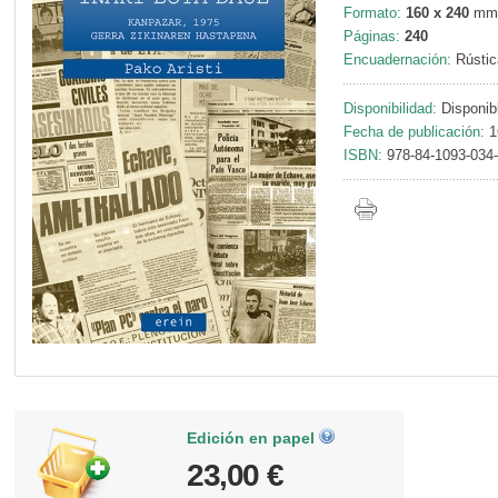
Formato:
160 x 240
mm
Páginas:
240
Encuadernación:
Rústic
Disponibilidad:
Disponib
Fecha de publicación:
1
ISBN:
978-84-1093-034
Edición en papel
23,00 €