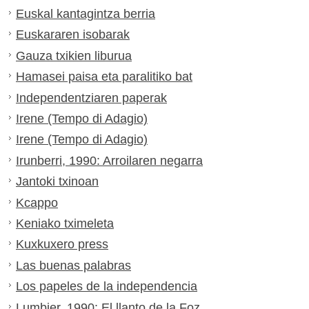
Euskal kantagintza berria
Euskararen isobarak
Gauza txikien liburua
Hamasei paisa eta paralitiko bat
Independentziaren paperak
Irene (Tempo di Adagio)
Irene (Tempo di Adagio)
Irunberri, 1990: Arroilaren negarra
Jantoki txinoan
Kcappo
Keniako tximeleta
Kuxkuxero press
Las buenas palabras
Los papeles de la independencia
Lumbier, 1990: El llanto de la Foz