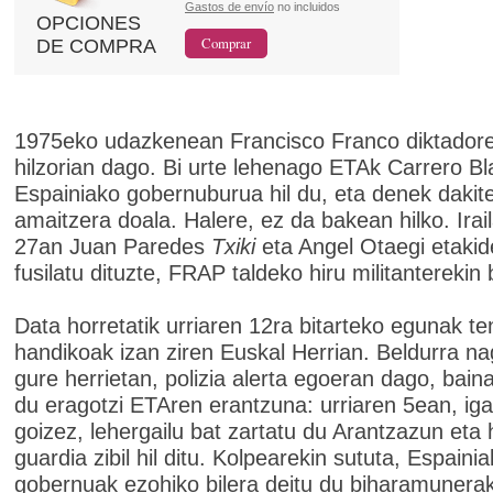
Gastos de envío
no incluidos
OPCIONES
DE COMPRA
1975eko udazkenean Francisco Franco diktador
hilzorian dago. Bi urte lehenago ETAk Carrero B
Espainiako gobernuburua hil du, eta denek dakite
amaitzera doala. Halere, ez da bakean hilko. Irai
27an Juan Paredes
Txiki
eta Angel Otaegi etaki
fusilatu dituzte, FRAP taldeko hiru militanterekin 
Data horretatik urriaren 12ra bitarteko egunak te
handikoak izan ziren Euskal Herrian. Beldurra na
gure herrietan, polizia alerta egoeran dago, bain
du eragotzi ETAren erantzuna: urriaren 5ean, ig
goizez, lehergailu bat zartatu du Arantzazun eta 
guardia zibil hil ditu. Kolpearekin sututa, Espaini
gobernuak ezohiko bilera deitu du biharamunera