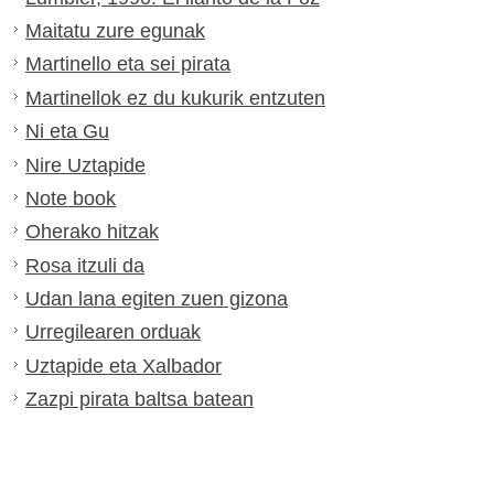
Maitatu zure egunak
Martinello eta sei pirata
Martinellok ez du kukurik entzuten
Ni eta Gu
Nire Uztapide
Note book
Oherako hitzak
Rosa itzuli da
Udan lana egiten zuen gizona
Urregilearen orduak
Uztapide eta Xalbador
Zazpi pirata baltsa batean